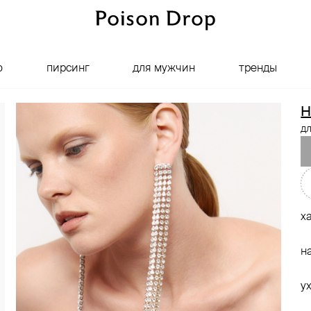
о
пирсинг
для мужчин
тренды
H
дл
х
н
у