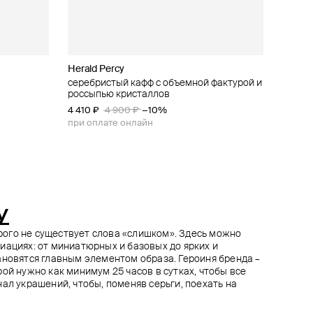
Herald Percy
Herald Percy
Herald Percy
Herald Percy
ами
ристаллами
серебристый кафф с объемной фактурой и
серебристые длинные серьги-дорожки с
извилистые серьги с камнями
серьги-цветы с жемчужными бусинами
россыпью кристаллов
кристаллами
3 920 ₽
1 950 ₽
3 900 ₽
4 900 ₽
−50%
−20%
4 410 ₽
4 410 ₽
4 900 ₽
4 900 ₽
−10%
−10%
при оплате онлайн
при оплате онлайн
при оплате онлайн
при оплате онлайн
y
торого не существует слова «слишком». Здесь можно
иациях: от миниатюрных и базовых до ярких и
ановятся главным элементом образа. Героиня бренда –
ой нужно как минимум 25 часов в сутках, чтобы все
ал украшений, чтобы, поменяв серьги, поехать на