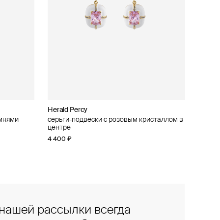
Herald Percy
амнями
серьги-подвески с розовым кристаллом в
центре
4 400 ₽
нашей рассылки всегда