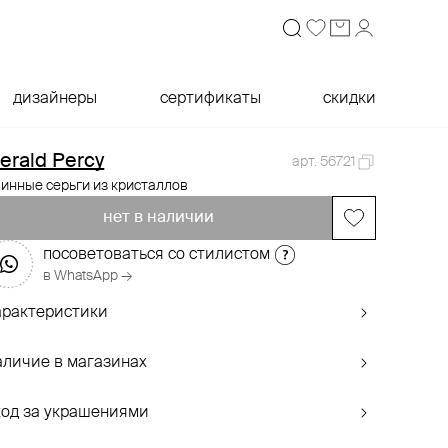
дизайнеры
сертификаты
скидки
erald Percy
арт. 56721
инные серьги из кристаллов
нет в наличии
посоветоваться со стилистом
в WhatsApp →
арактеристики
аличие в магазинах
ход за украшениями