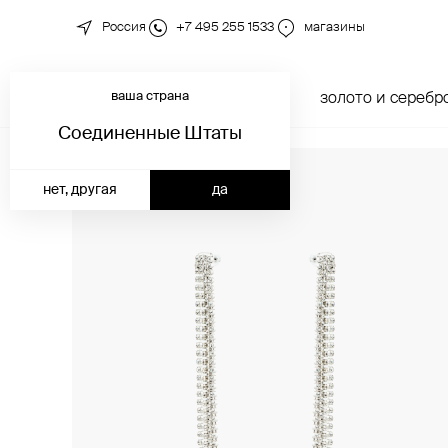
Россия
+7 495 255 1533
магазины
ваша страна
новинки
каталог
золото и серебр
Соединенные Штаты
нет, другая
да