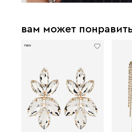
вам может понравит
new
new