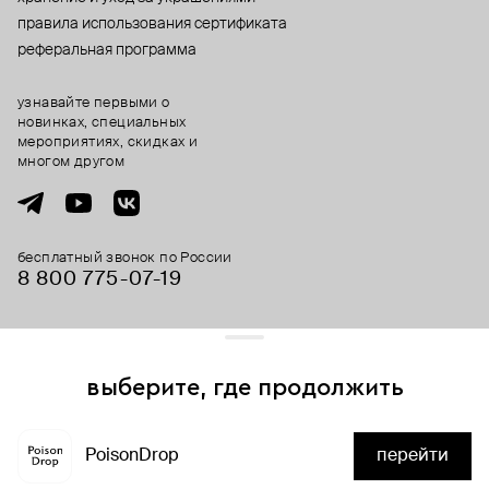
правила использования сертификата
реферальная программа
узнавайте первыми о
новинках, специальных
мероприятиях, скидках и
многом другом
бесплатный звонок по России
8 800 775⁠-07⁠-19
© 2013-2026 ООО «Пойзон Дроп».
все права защищены.
выберите, где продолжить
Для хорошей работы сайта мы используем файлы cookies
и сервисы аналитики. Продолжая его использование,
PoisonDrop
перейти
вы соглашаетесь с нашим
положением об обработке
нет в наличии