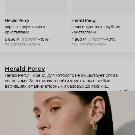
Herald Percy
Herald Percy
серьги-полумесяцы с
серьги-пусеты с голубыми
кристаллами
кристаллами
5 850 ₽
6 500 ₽
−10%
4 860 ₽
5 400 ₽
−10%
при оплате онлайн
при оплате онлайн
Herald Percy
Herald Percy – бренд, для которого не существует слова
«слишком». Здесь можно найти кристаллы в любых
вариациях: от миниатюрных и базовых до ярких и
ещё
массивных, которые сразу становятся главным элементом
образа. Героиня бренда – девушка из мегаполиса, которой
нужно как минимум 25 часов в сутках, чтобы все успеть, и
внушительный арсенал украшений, чтобы, поменяв серьги,
поехать на вечеринку сразу из офиса.