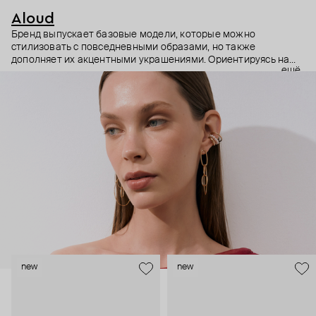
Aloud
Бренд выпускает базовые модели, которые можно
стилизовать с повседневными образами, но также
дополняет их акцентными украшениями. Ориентируясь на
ещё
долгосрочные тренды, вдохновляясь культурой, искусством и
людьми, Aloud показывает коллекции несколько раз в год. А
в названии бренда зашифрован призыв слушать внутренний
голос и транслировать его через украшения.
new
new