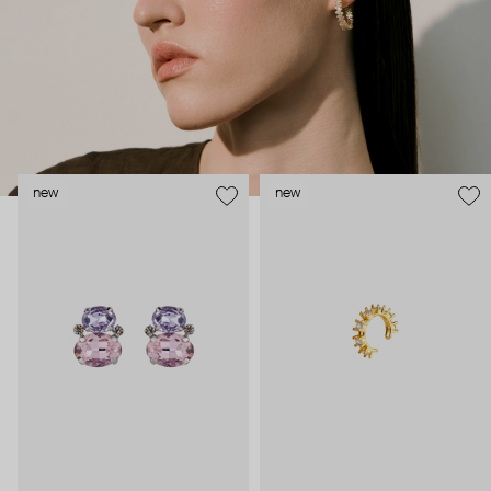
new
new