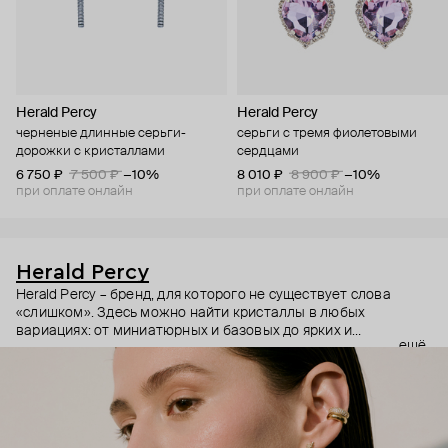
Herald Percy
Herald Percy
черненые длинные серьги-
серьги с тремя фиолетовыми
дорожки с кристаллами
сердцами
6 750 ₽
7 500 ₽
−10%
8 010 ₽
8 900 ₽
−10%
при оплате онлайн
при оплате онлайн
Herald Percy
Herald Percy – бренд, для которого не существует слова
«слишком». Здесь можно найти кристаллы в любых
вариациях: от миниатюрных и базовых до ярких и
ещё
массивных, которые сразу становятся главным элементом
образа. Героиня бренда – девушка из мегаполиса, которой
нужно как минимум 25 часов в сутках, чтобы все успеть, и
внушительный арсенал украшений, чтобы, поменяв серьги,
поехать на вечеринку сразу из офиса.