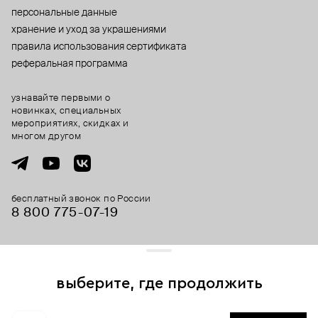
персональные данные
хранение и уход за украшениями
правила использования сертификата
реферальная программа
узнавайте первыми о
новинках, специальных
мероприятиях, скидках и
многом другом
бесплатный звонок по России
8 800 775⁠-07⁠-19
© 2013-2026 ООО «Пойзон Дроп».
все права защищены.
выберите, где продолжить
Для хорошей работы сайта мы используем файлы cookies