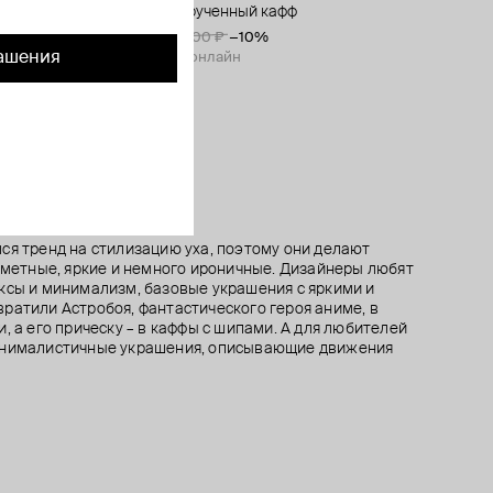
ебра с
крупный скрученный кафф
двойной серебристый кафф
кафф из серебра tabu
серебристый двойной перекрещенный
кафф
4 500 ₽
2 610 ₽
7 200 ₽
2 900 ₽
5 000 ₽
−10%
−10%
1 680 ₽
2 800 ₽
−40%
ашения
при оплате онлайн
при оплате онлайн
при оплате онлайн
ся тренд на стилизацию уха, поэтому они делают
заметные, яркие и немного ироничные. Дизайнеры любят
ксы и минимализм, базовые украшения с яркими и
ратили Астробоя, фантастического героя аниме, в
, а его прическу – в каффы с шипами. А для любителей
инималистичные украшения, описывающие движения