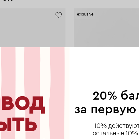
exclusive
вод
20% ба
за первую
ыть
10% действуют
остальные 10%
L
dom
NDI
TABU
AQUAGIRL
Kiska Lab
LITTLE BLACK