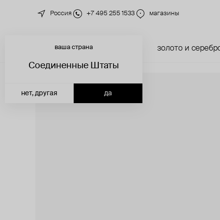
Россия
+7 495 255 1533
магазины
ваша страна
новинки
каталог
золото и серебр
Соединенные Штаты
нет, другая
да