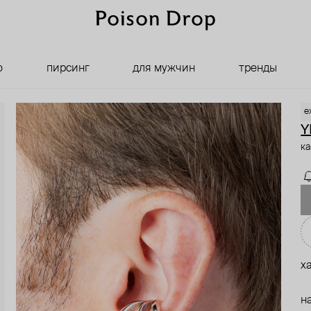
о
пирсинг
для мужчин
тренды
e
Y
ка
х
н