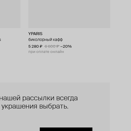
YPARIS
s
биколорный кафф
5 280 ₽
6 600 ₽
−20%
при оплате онлайн
нашей рассылки всегда
е украшения выбрать.