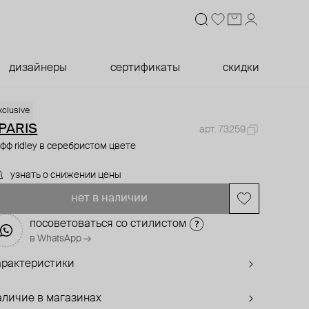
дизайнеры
сертификаты
скидки
xclusive
PARIS
арт. 73259
фф ridley в серебристом цвете
узнать о снижении цены
нет в наличии
посоветоваться со стилистом
в WhatsApp →
арактеристики
аличие в магазинах