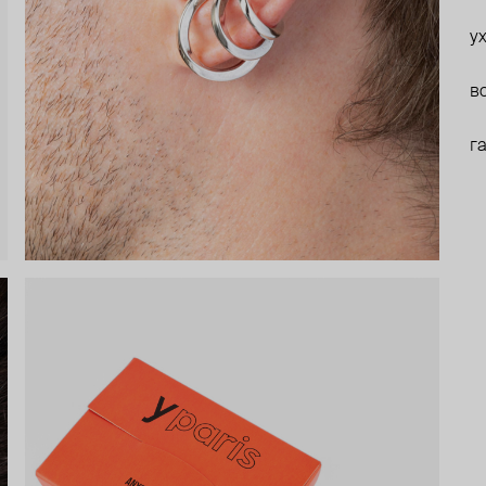
у
в
г