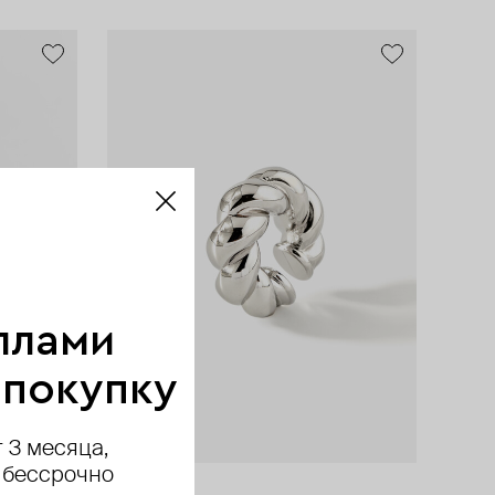
exclusive
ллами
 покупку
 3 месяца,
 бессрочно
Aloud
Aloud
TABU
AQUAGIRL