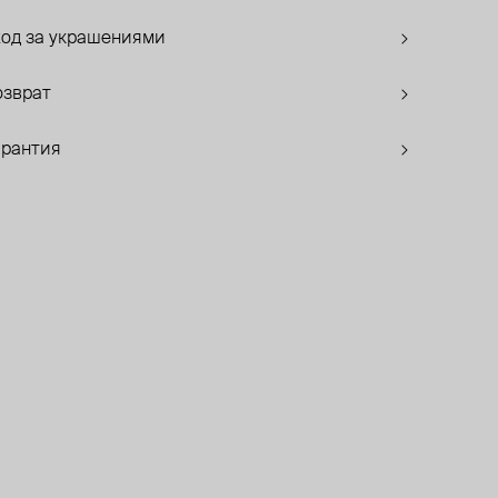
ход за украшениями
озврат
арантия