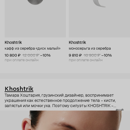
Khoshtrik
Khoshtrik
кафф из серебра «диск малый»
моносерьга из серебра
10 800 ₽
12 000 ₽
−10%
9 810 ₽
10 900 ₽
−10%
при оплате онлайн
при оплате онлайн
Khoshtrik
Тамара Хоштария, грузинский дизайнер, воспринимает
украшения как естественное продолжение тела – кисти,
запястья или мочки уха. Поэтому силуэты KHOSHTRIK –
ещё
будто застывшие в серебре движения рук и пальцев,
плавные и геометричные.
И в этом подходе есть что-то скульптурное. Поэтому за