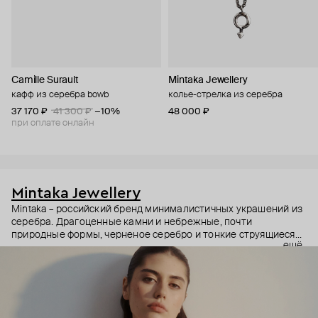
Camille Surault
Mintaka Jewellery
кафф из серебра bowb
колье-стрелка из серебра
37 170 ₽
41 300 ₽
−10%
48 000 ₽
при оплате онлайн
Mintaka Jewellery
Mintaka – российский бренд минималистичных украшений из
серебра. Драгоценные камни и небрежные, почти
природные формы, черненое серебро и тонкие струящиеся
ещё
цепи – в этих украшениях дизайнеры соединили силу и
нежность, авангардные детали и классический дизайн.
Какую часть вашего характера они подчеркнут? Выбор за
вами.