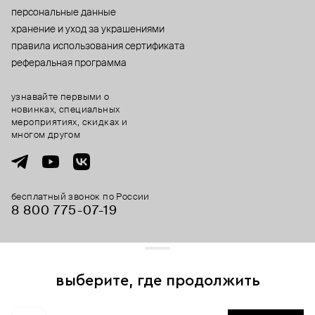
персональные данные
хранение и уход за украшениями
правила использования сертификата
реферальная программа
узнавайте первыми о
новинках, специальных
мероприятиях, скидках и
многом другом
бесплатный звонок по России
8 800 775⁠-07⁠-19
© 2013-2026 ООО «Пойзон Дроп».
все права защищены.
выберите, где продолжить
Для хорошей работы сайта мы используем файлы cookies