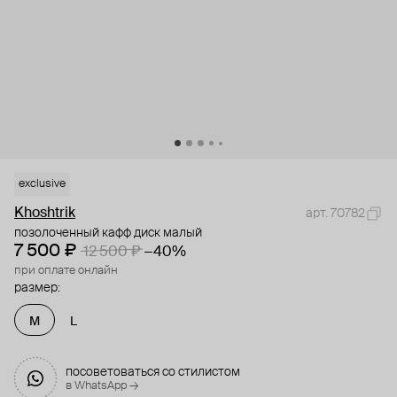
exclusive
Khoshtrik
арт. 70782
позолоченный кафф диск малый
7 500 ₽
12 500 ₽
−40%
при оплате онлайн
размер:
M
L
посоветоваться со стилистом
в WhatsApp →