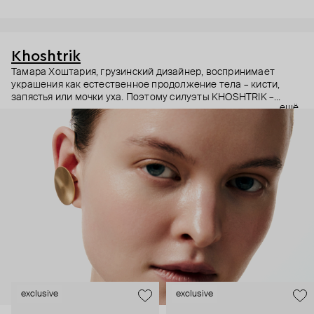
Khoshtrik
Тамара Хоштария, грузинский дизайнер, воспринимает
украшения как естественное продолжение тела – кисти,
запястья или мочки уха. Поэтому силуэты KHOSHTRIK –
ещё
будто застывшие в серебре движения рук и пальцев,
плавные и геометричные.
И в этом подходе есть что-то скульптурное. Поэтому за
легкостью силуэтов – буквально архитектурные расчеты,
гармония формы и содержания, желание создавать
украшения вне времени и трендов.
exclusive
exclusive