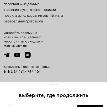
персональные данные
хранение и уход за украшениями
правила использования сертификата
реферальная программа
узнавайте первыми о
новинках, специальных
мероприятиях, скидках и
многом другом
бесплатный звонок по России
8 800 775⁠-07⁠-19
© 2013-2026 ООО «Пойзон Дроп».
все права защищены.
выберите, где продолжить
Для хорошей работы сайта мы используем файлы cookies