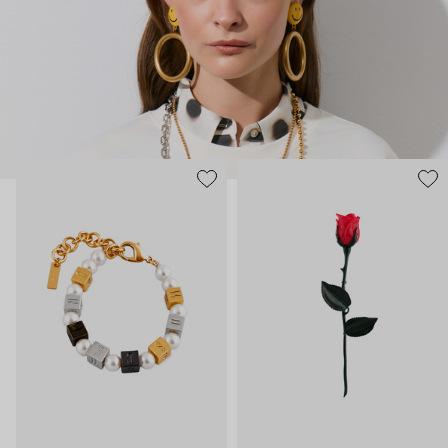
нарисованные: с кристаллами размером с ладонь и будто бы
расплавленными сердцами.