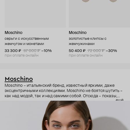
Moschino
Moschino
серьги с искусственным
золотистые клипсы с
жемчугом и монетами
жемчужинами
33 300 ₽
37 000 ₽
−10%
50 400 ₽
72 000 ₽
−30%
при оплате онлайн
при оплате онлайн
Moschino
Moschino – итальянский бренд, известный яркими, даже
эксцентричными коллекциями. Moschino не боятся шутить –
как над модой, так и над самими собой. Отсюда – показы,
ещё
мгновенно становящиеся главными событиями, вирусные
выходы селебрити (помните Кэти Перри в платье-люстре на
бале Института костюма Met Gala в 2019 году?) и
коллаборации с самыми неожиданными кандидатами, от
«Улицы Сезам» до The Sims. Украшения бренда –
гипертрофированно праздничные, практически