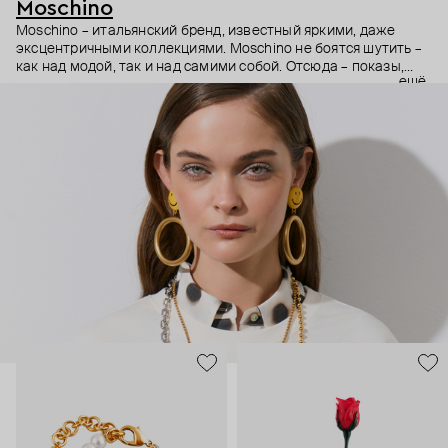
Moschino
Moschino – итальянский бренд, известный яркими, даже
эксцентричными коллекциями. Moschino не боятся шутить –
как над модой, так и над самими собой. Отсюда – показы,
ещё
мгновенно становящиеся главными событиями, вирусные
выходы селебрити (помните Кэти Перри в платье-люстре на
бале Института костюма Met Gala в 2019 году?) и
коллаборации с самыми неожиданными кандидатами, от
«Улицы Сезам» до The Sims. Украшения бренда –
гипертрофированно праздничные, практически
нарисованные: с кристаллами размером с ладонь и будто бы
расплавленными сердцами.