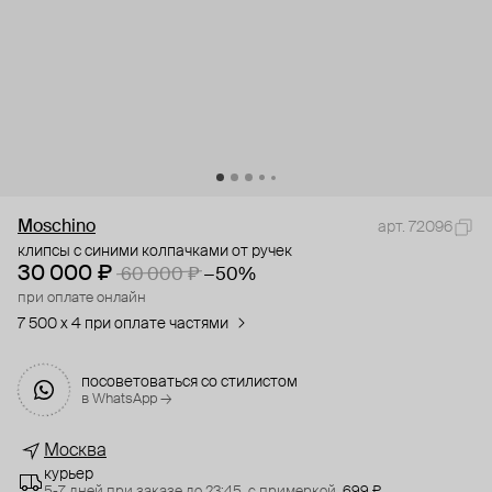
Moschino
арт. 72096
клипсы с синими колпачками от ручек
30 000 ₽
60 000 ₽
−50%
при оплате онлайн
7 500 x 4 при оплате частями
посоветоваться со стилистом
в WhatsApp →
Москва
курьер
5-7 дней при заказе до 23:45,
с примеркой,
699 ₽