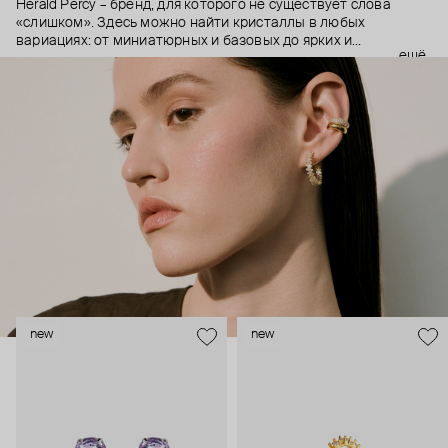
Herald Percy – бренд, для которого не существует слова
«слишком». Здесь можно найти кристаллы в любых
вариациях: от миниатюрных и базовых до ярких и
ещё
массивных, которые сразу становятся главным элементом
образа. Героиня бренда – девушка из мегаполиса, которой
нужно как минимум 25 часов в сутках, чтобы все успеть, и
внушительный арсенал украшений, чтобы, поменяв серьги,
поехать на вечеринку сразу из офиса.
new
new