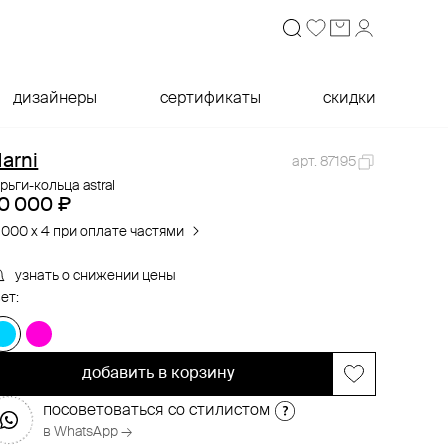
дизайнеры
сертификаты
скидки
arni
арт. 87195
рьги-кольца astral
0 000 ₽
 000 x 4 при оплате частями
узнать о снижении цены
ет:
добавить в корзину
посоветоваться со стилистом
в WhatsApp →