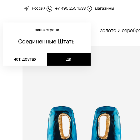
Россия
+7 495 255 1533
магазины
ваша страна
новинки
каталог
золото и серебр
Соединенные Штаты
нет, другая
да