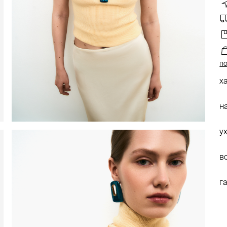
по
х
н
у
в
г