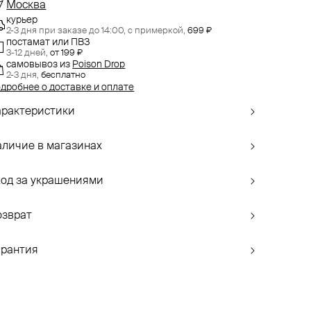
Москва
курьер
2-3 дня при заказе до 14:00,
с примеркой,
699 ₽
постамат или ПВЗ
3-12 дней,
от 199 ₽
самовывоз
из
Poison Drop
2-3 дня,
бесплатно
дробнее о доставке и оплате
арактеристики
аличие в магазинах
ход за украшениями
озврат
арантия