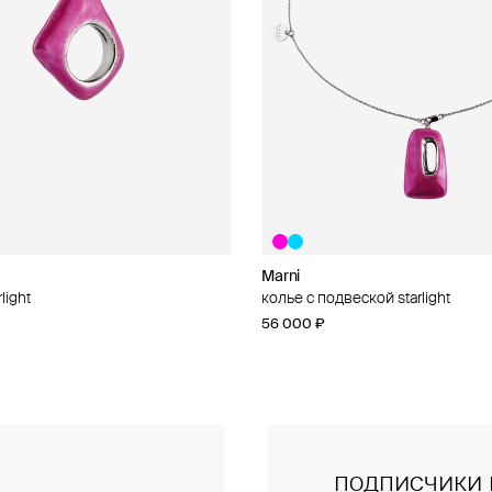
Marni
Marni
light
al
колье с подвеской starlight
брелок «шоппер» marni
56 000 ₽
46 000 ₽
подписчики 