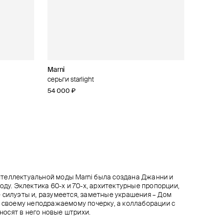
Marni
Marni
VUA
Moschino
и
 цитринами
серьги starlight
браслет astral
позолоченное кольцо из серебра с
черные серьги в форме сердец
сердцем из кварца
54 000 ₽
86 000 ₽
55 800 ₽
62 000 ₽
−10%
64 400 ₽
при оплате онлайн
теллектуальной моды Marni была создана Джанни и
оду. Эклектика 60-х и 70-х, архитектурные пропорции,
 силуэты и, разумеется, заметные украшения – Дом
н своему неподражаемому почерку, а коллаборации с
осят в него новые штрихи.