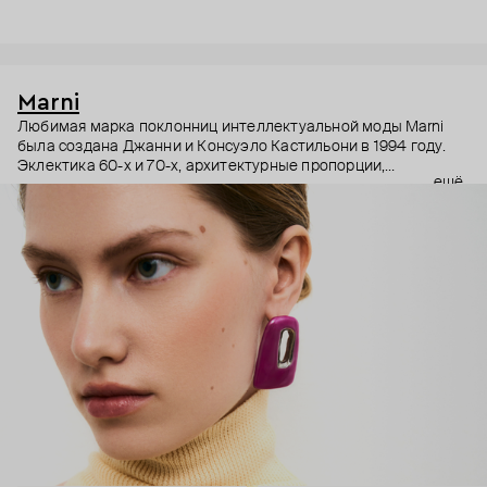
Marni
Любимая марка поклонниц интеллектуальной моды Marni
была создана Джанни и Консуэло Кастильони в 1994 году.
Эклектика 60-х и 70-х, архитектурные пропорции,
ещё
необычный взгляд на простые силуэты и, разумеется,
заметные украшения – Дом Marni уже двадцать лет верен
своему неподражаемому почерку, а коллаборации с
молодыми художниками привносят в него новые штрихи.