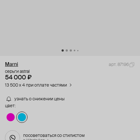
Marni
арт. 87196
серьги astral
54 000 ₽
13 500 x 4 при оплате частями
узнать о снижении цены
цвет:
посоветоваться со стилистом