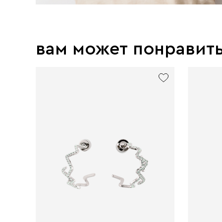
вам может понравит
exclusive
new