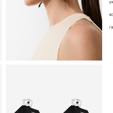
у
в
г