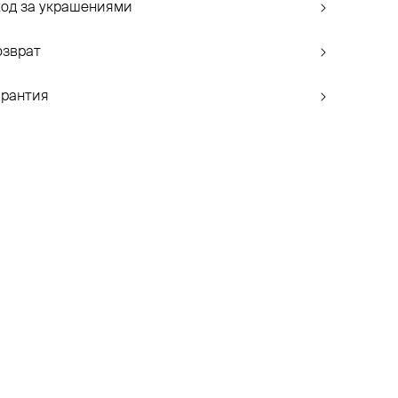
ход за украшениями
озврат
арантия