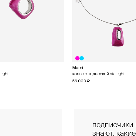
Marni
Marni
light
al
колье с подвеской starlight
брелок «шоппер» marni
56 000 ₽
46 000 ₽
подписчики 
знают, каки