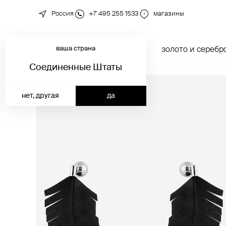
Россия
+7 495 255 1533
магазины
ваша страна
новинки
каталог
золото и серебр
Соединенные Штаты
нет, другая
да