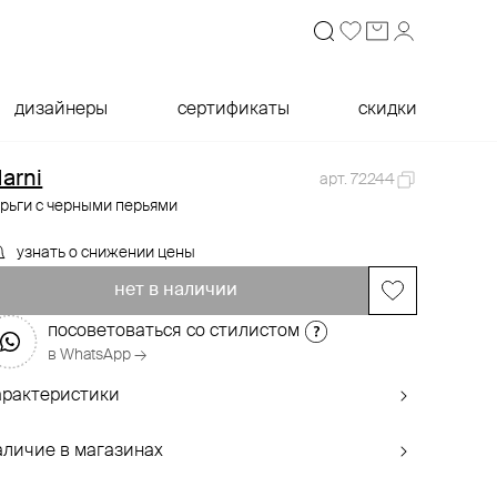
дизайнеры
сертификаты
скидки
arni
арт. 72244
рьги с черными перьями
узнать о снижении цены
нет в наличии
посоветоваться со стилистом
в WhatsApp →
арактеристики
аличие в магазинах