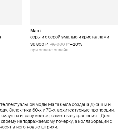
Marni
Marni
Marni
Marni
н
 жемчугом
ми
серьги с серой эмалью и кристаллами
колье с подвеской и кристаллами
тонкий браслет-цепь с подвесками и
серебристые серьги-кольца с подвесками
кристаллами
36 800 ₽
48 600 ₽
34 200 ₽
46 000 ₽
54 000 ₽
38 000 ₽
−20%
−10%
−10%
31 500 ₽
35 000 ₽
−10%
при оплате онлайн
при оплате онлайн
при оплате онлайн
при оплате онлайн
теллектуальной моды Marni была создана Джанни и
оду. Эклектика 60-х и 70-х, архитектурные пропорции,
 силуэты и, разумеется, заметные украшения – Дом
н своему неподражаемому почерку, а коллаборации с
осят в него новые штрихи.