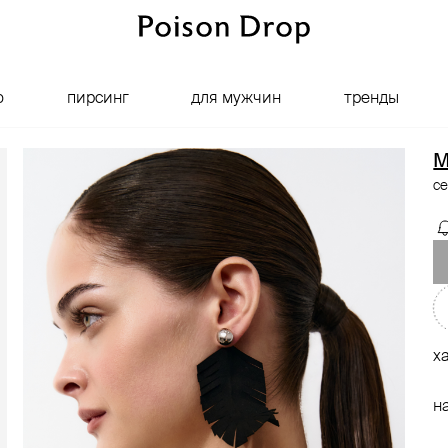
о
пирсинг
для мужчин
тренды
M
се
х
н