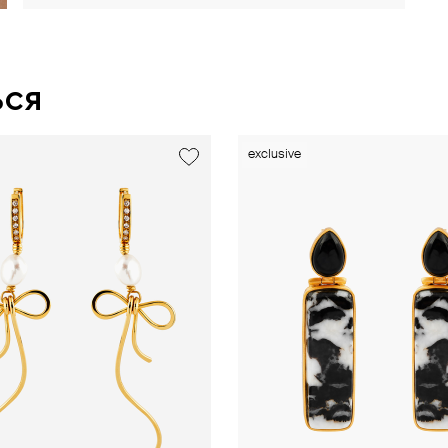
ься
exclusive