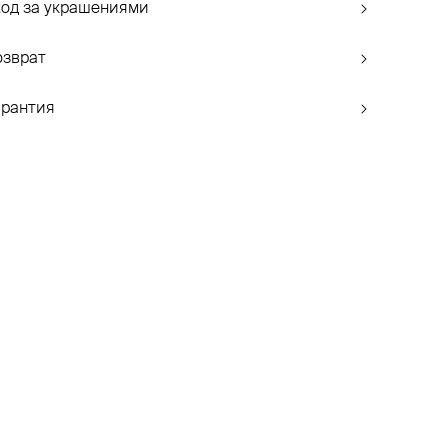
ход за украшениями
озврат
арантия