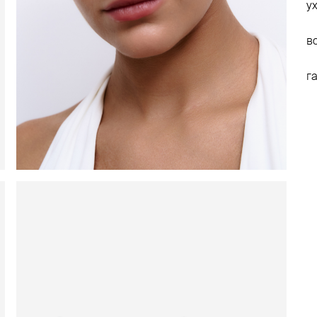
у
в
г