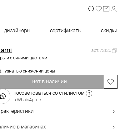
дизайнеры
сертификаты
скидки
arni
арт. 72125
рьги с синими цветами
узнать о снижении цены
нет в наличии
посоветоваться со стилистом
в WhatsApp →
арактеристики
аличие в магазинах