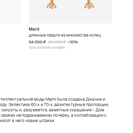
Marni
Marni
Marni
Anton Heunis
емчужинами
анитами
длинные серьги из множества колец
серьги astral
позолоченное колье-цепь с бантом
позолоченные серьги с кристаллами
omega
54 000 ₽
54 000 ₽
42 300 ₽
47 000 ₽
60 000 ₽
−10%
−10%
22 100 ₽
при оплате онлайн
при оплате онлайн
теллектуальной моды Marni была создана Джанни и
оду. Эклектика 60-х и 70-х, архитектурные пропорции,
 силуэты и, разумеется, заметные украшения – Дом
н своему неподражаемому почерку, а коллаборации с
осят в него новые штрихи.