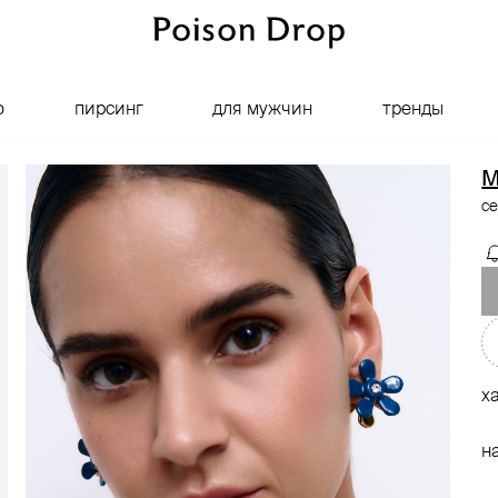
о
пирсинг
для мужчин
тренды
M
се
х
н