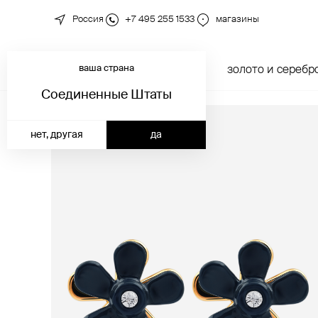
Россия
+7 495 255 1533
магазины
ваша страна
новинки
каталог
золото и серебр
Соединенные Штаты
нет, другая
да