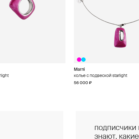
Marni
Marni
light
al
колье с подвеской starlight
брелок «шоппер» marni
56 000 ₽
46 000 ₽
подписчики 
знают, каки