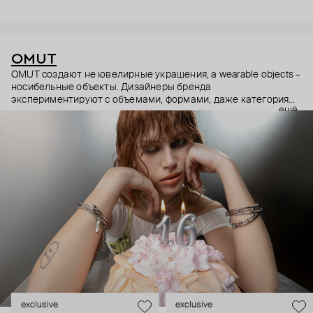
OMUT
OMUT создают не ювелирные украшения, а wearable objects –
носибельные объекты. Дизайнеры бренда
экспериментируют с объемами, формами, даже категориями
ещё
украшений (цепи – не только на шею, но и на тело). В
результате получаются лаконичные украшения, но всегда с
неожиданными деталями: колье с пирсингом, шипованные
сердца и серьги-цепи. Украшения OMUT носят стилисты,
музыкальные исполнители и лидеры мнений: Алексей
Сухарев, Андрей Toxi$, Валя Карнавал и многие другие.
Эксклюзивно для Poison Drop бренд выпустил коллекцию
HOLD YOUR HORSES (Придержи своих коней),
вдохновленную удилами для контроля лошадей: не через
силу, а через точность давления.
exclusive
exclusive