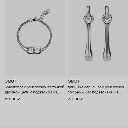
OMUT
OMUT
браслет hold your horses из тонкой
длинные серьги hold your horses
двойной цепи с подвеской из
со съемными подвесками из
бронзы с родиевым покрытием
бронзы с родиевым покрытием
12 500 ₽
21 500 ₽