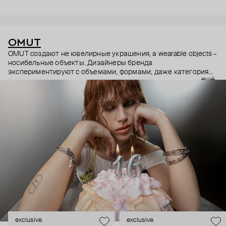
OMUT
OMUT создают не ювелирные украшения, а wearable objects –
носибельные объекты. Дизайнеры бренда
экспериментируют с объемами, формами, даже категориями
ещё
украшений (цепи – не только на шею, но и на тело). В
результате получаются лаконичные украшения, но всегда с
неожиданными деталями: колье с пирсингом, шипованные
сердца и серьги-цепи. Украшения OMUT носят стилисты,
музыкальные исполнители и лидеры мнений: Алексей
Сухарев, Андрей Toxi$, Валя Карнавал и многие другие.
Эксклюзивно для Poison Drop бренд выпустил коллекцию
HOLD YOUR HORSES (Придержи своих коней),
вдохновленную удилами для контроля лошадей: не через
силу, а через точность давления.
exclusive
exclusive