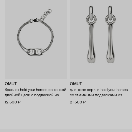
OMUT
OMUT
браслет hold your horses из тонкой
длинные серьги hold your horses
двойной цепи с подвеской из
со съемными подвесками из
бронзы с родиевым покрытием
бронзы с родиевым покрытием
12 500 ₽
21 500 ₽