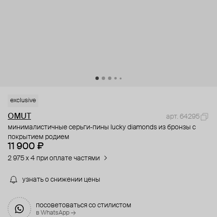
exclusive
OMUT
арт. 64295
минималистичные серьги-пины lucky diamonds из бронзы с
покрытием родием
11 900 ₽
2 975 x 4 при оплате частями
узнать о снижении цены
посоветоваться со стилистом
в WhatsApp →