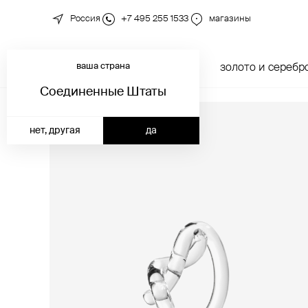
Россия
+7 495 255 1533
магазины
ваша страна
новинки
каталог
золото и серебр
Соединенные Штаты
нет, другая
да