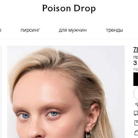
о
пирсинг
для мужчин
тренды
7
пр
3
пр