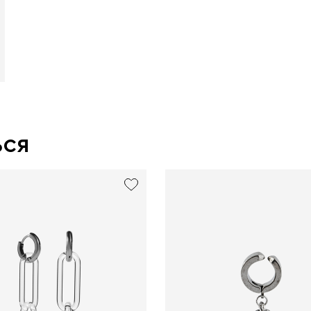
ься
exclusive