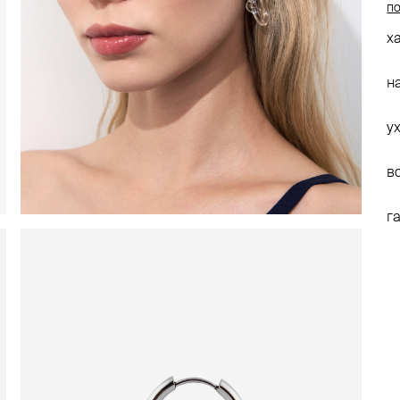
по
х
н
у
в
г