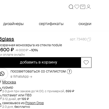
дизайнеры
сертификаты
скидки
8glass
арт. 73480
озрачная моносерьга из стекла nodule
 600 ₽
4 000 ₽
−10%
и оплате онлайн
добавить в корзину
посоветоваться со стилистом
в WhatsApp →
Москва
курьер
2-3 дня при заказе до 14:00,
с примеркой,
699 ₽
постамат или ПВЗ
3-12 дней,
от 199 ₽
самовывоз
из
Poison Drop
2-3 дня,
бесплатно