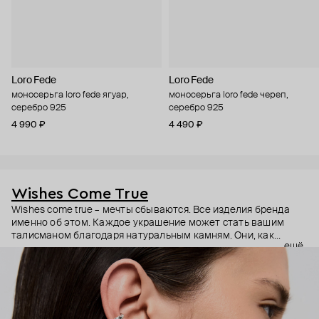
Loro Fede
Loro Fede
моносерьга loro fede ягуар,
моносерьга loro fede череп,
серебро 925
серебро 925
4 990 ₽
4 490 ₽
Wishes Come True
Wishes come true – мечты сбываются. Все изделия бренда
именно об этом. Каждое украшение может стать вашим
талисманом благодаря натуральным камням. Они, как
ещё
известно, обладают очень сильной энергетикой и
различными свойствами – ваши желания рискуют сбыться.
Дизайнер Анастасия Тарасова мечтала о своём бренде
украшений, и её мечта сбылась.