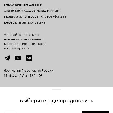
персональные данные
хранение и уход за украшениями
правила использования сертификата
реферальная программа
узнавайте первыми о
новинках, специальных
мероприятиях, скидках и
многом другом
бесплатный звонок по России
8 800 775⁠-07⁠-19
© 2013-2026 ООО «Пойзон Дроп».
все права защищены.
выберите, где продолжить
Для хорошей работы сайта мы используем файлы cookies