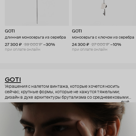
GOTI
GOTI
длинная моносерьга из серебра
моносерьга с ключом из серебра
27 300 ₽
39 000 ₽
−30%
24 300 ₽
27 000 ₽
−10%
при оплате онлайн
при оплате онлайн
GOTI
Украшения с налетом винтажа, которые хочется носить
сейчас; крупные формы, которые не кажутся тяжелыми;
дизайн в духе архитектуры брутализма со средневековыми
ещё
символами – эстетика итальянского бренда GOTI строится
на красивых парадоксах. Парадоксах, которые не
замечаешь, потому что элементы каждого украшения
складываются максимально гармонично.