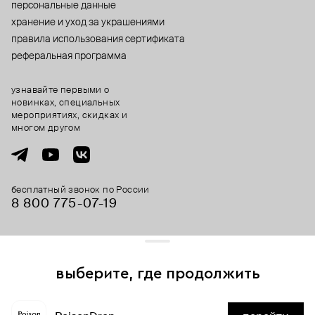
персональные данные
хранение и уход за украшениями
правила использования сертификата
реферальная программа
узнавайте первыми о
новинках, специальных
мероприятиях, скидках и
многом другом
бесплатный звонок по России
8 800 775⁠-07⁠-19
© 2013-2026 ООО «Пойзон Дроп».
все права защищены.
выберите, где продолжить
Для хорошей работы сайта мы используем файлы cookies
и сервисы аналитики. Продолжая его использование,