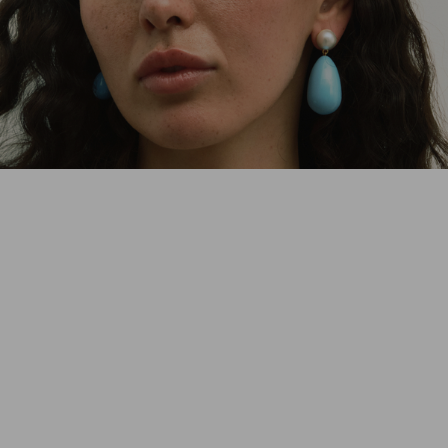
Дженнер, Кэти Перри, Halsey и других селебрити, которые
уже носят ESHVI.