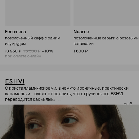
Fenomena
Nuance
позолоченный кафф с одним
позолоченные серьги с розовыми
изумрудом
вставками
13 950 ₽
15 500 ₽
−10%
1 600 ₽
при оплате онлайн
ESHVI
С кристаллами-искрами, в чем-то ироничные, практически
карамельки – сложно поверить, что с грузинского ESHVI
переводится как «клык».
ещё
Свой бренд Тамар Сванидзе и Натия Чхартишвили основали
в Лондоне. В ярких украшениях дизайнеры словно
вспоминают о своих корнях. Массивные серьги с
кристаллами – как любят колоритные местные, простые
графичные формы напоминают картины Нико Пиросмани, а
«леденцовые» цвета – доза витамина D для Кендалл