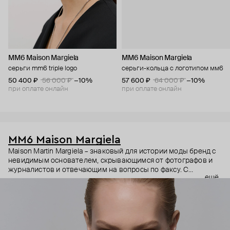
MM6 Maison Margiela
MM6 Maison Margiela
серьги mm6 triple logo
серьги-кольца с логотипом мм6
50 400 ₽
56 000 ₽
−10%
57 600 ₽
64 000 ₽
−10%
при оплате онлайн
при оплате онлайн
MM6 Maison Margiela
Maison Martin Margiela – знаковый для истории моды бренд с
невидимым основателем, скрывающимся от фотографов и
журналистов и отвечающим на вопросы по факсу. С
ещё
бутиками, не отмеченными на картах и в телефонных книгах.
С моделями, замотанными в капрон, и небрежными белыми
швами в качестве опознавательного знака. Линия MM6
появилась в 1997 году. Она состояла из базовых моделей для
повседневного гардероба. С 2014 года ММ6 курировал Джон
Гальяно, а в 2025 его сменил бельгийский модельер Гленн