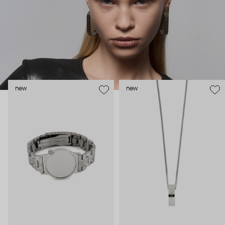
Мартенс. MM6 прямо-таки опережает моду и словно
иронизирует над современным искусством, разрушая
привычные формы и стереотипы.
new
new