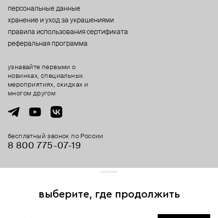
персональные данные
хранение и уход за украшениями
правила использования сертификата
реферальная программа
узнавайте первыми о
новинках, специальных
мероприятиях, скидках и
многом другом
бесплатный звонок по России
8 800 775⁠-07⁠-19
© 2013-2026 ООО «Пойзон Дроп».
все права защищены.
выберите, где продолжить
Для хорошей работы сайта мы используем файлы cookies