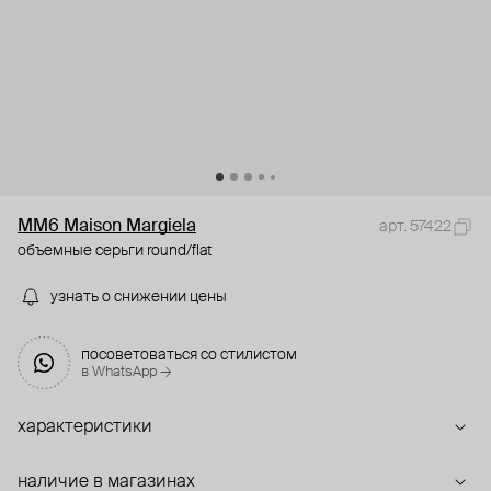
MM6 Maison Margiela
арт. 57422
объемные серьги round/flat
узнать о снижении цены
посоветоваться со стилистом
в WhatsApp →
характеристики
наличие в магазинах