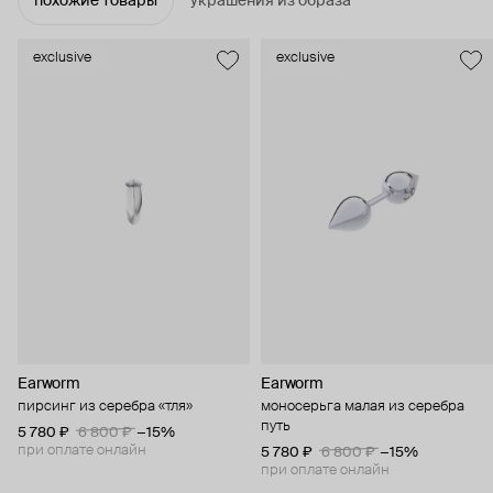
похожие товары
украшения из образа
exclusive
exclusive
Earworm
Earworm
пирсинг из серебра «тля»
моносерьга малая из серебра
путь
5 780 ₽
6 800 ₽
−15%
при оплате онлайн
5 780 ₽
6 800 ₽
−15%
при оплате онлайн