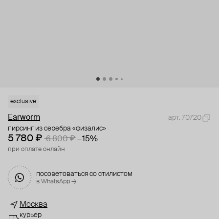
exclusive
Earworm
арт. 70720
пирсинг из серебра «физалис»
5 780 ₽
6 800 ₽
−15%
при оплате онлайн
посоветоваться со стилистом
в WhatsApp →
Москва
курьер