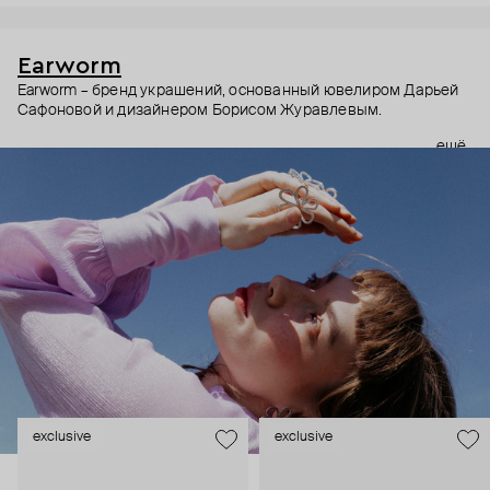
Earworm
Earworm – бренд украшений, основанный ювелиром Дарьей
Сафоновой и дизайнером Борисом Журавлевым.
ещё
В основе бренда – сочетание концептуальности и
музыкальности (словом earworm называют мелодию,
которая запоминается раз и навсегда). Хотя музыка –
абстрактная форма искусства, украшения Earworm не только
про эмоции, но и про смыслы. Создатели бренда
зашифровывают их в тщательно продуманных формах и
деталях. Каждое украшение как ненавязчивое напоминание
– о том, как важно ценить момент, не забывать, что за зимой
всегда приходит весна, и многом другом.
Украшения Earworm для тех, кто не выбирает между мыслить
и чувствовать.
exclusive
exclusive