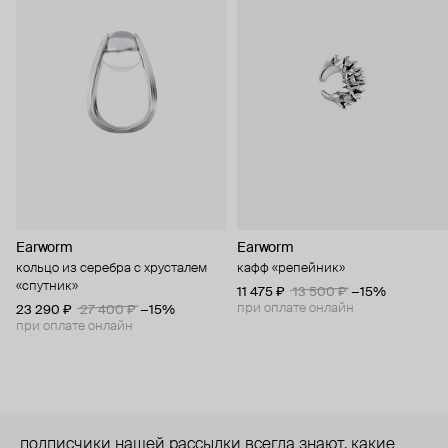
Earworm
Earworm
кольцо из серебра с хрусталем
кафф «репейник»
«спутник»
11 475 ₽
13 500 ₽
−15%
при оплате онлайн
23 290 ₽
27 400 ₽
−15%
при оплате онлайн
подписчики нашей рассылки всегда знают, какие