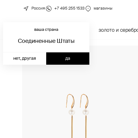
Россия
+7 495 255 1533
магазины
ваша страна
новинки
каталог
золото и серебр
Соединенные Штаты
нет, другая
да