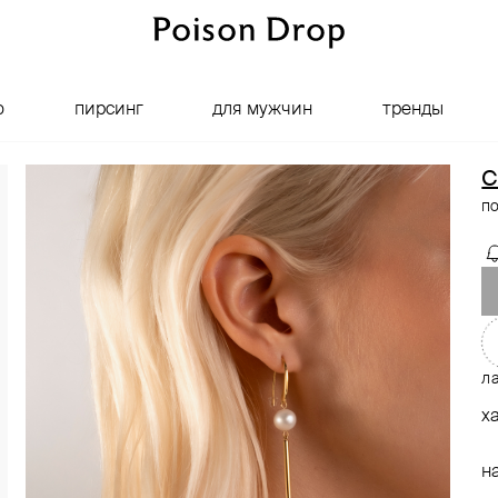
о
пирсинг
для мужчин
тренды
C
п
ла
х
н