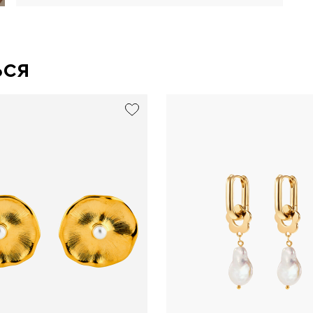
ься
exclusive