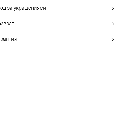
ход за украшениями
озврат
арантия