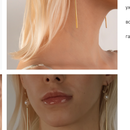
у
в
г