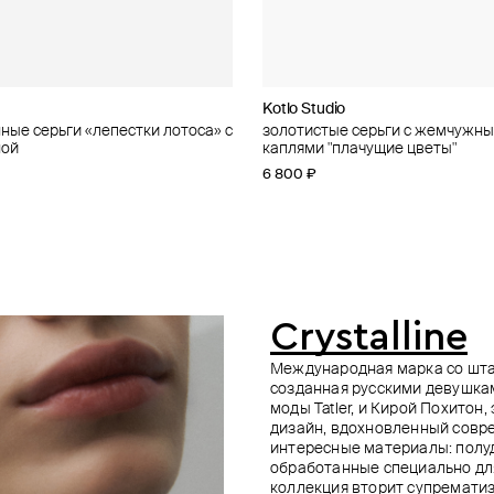
io
Gems
Kotlo Studio
Aloud
DIVNO
Brosway
ные серьги «лепестки лотоса» с
чные серьги из латуни с
чные серьги со стеклянным
 серебра с лазуритом и
золотистые серьги с жемчужн
золотистые серьги-завитки
позолоченная подвижная моно
позолоченные серьги из стали 
ой
и бусинами goldberry
 "затерянный цветок"
каплями "плачущие цветы"
дива
жемчужными бусинами perfect
7 110 ₽
7 900 ₽
−10%
 500 ₽
−20%
6 800 ₽
7 560 ₽
5 900 ₽
8 400 ₽
−10%
при оплате онлайн
е онлайн
при оплате онлайн
Crystalline
Международная марка со шта
созданная русскими девушка
моды Tatler, и Кирой Похитон
дизайн, вдохновленный совр
интересные материалы: полу
обработанные специально дл
коллекция вторит супремати