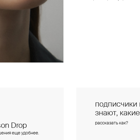
подписчики 
знают, каки
рассказать как?
on Drop
шения еще удобнее.