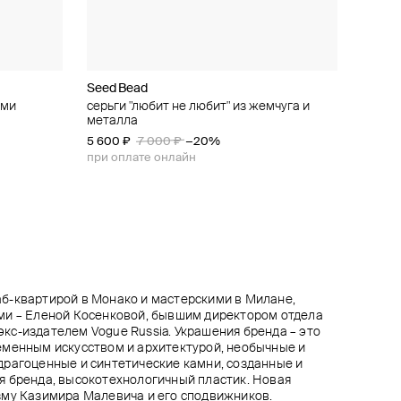
Seed Bead
Phenomenal Studio
DIVNO
Aloud
ыми
серьга-
с
серьги "любит не любит" из жемчуга и
кафф с кристальным жемчугом и
позолоченные серьги-пуговицы
серебристые серьги с белыми бусинами в
металла
кристаллом swarovski, royal chrysolite
овальной оправе
7 650 ₽
8 500 ₽
−10%
5 600 ₽
5 520 ₽
4 320 ₽
6 900 ₽
7 200 ₽
7 000 ₽
−40%
−20%
−20%
при оплате онлайн
при оплате онлайн
при оплате онлайн
при оплате онлайн
б-квартирой в Монако и мастерскими в Милане,
ми – Еленой Косенковой, бывшим директором отдела
, экс-издателем Vogue Russia. Украшения бренда – это
еменным искусством и архитектурой, необычные и
драгоценные и синтетические камни, созданные и
я бренда, высокотехнологичный пластик. Новая
зму Казимира Малевича и его сподвижников.