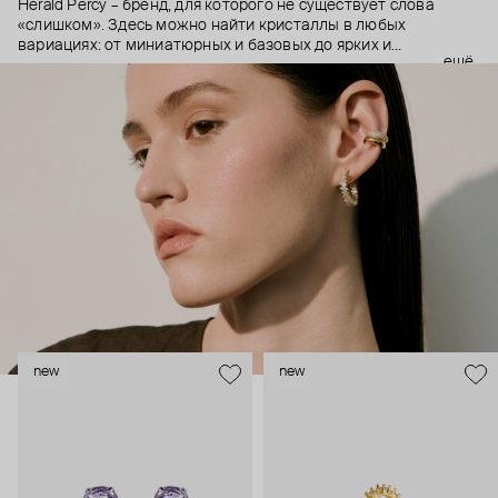
Herald Percy – бренд, для которого не существует слова
«слишком». Здесь можно найти кристаллы в любых
вариациях: от миниатюрных и базовых до ярких и
ещё
массивных, которые сразу становятся главным элементом
образа. Героиня бренда – девушка из мегаполиса, которой
нужно как минимум 25 часов в сутках, чтобы все успеть, и
внушительный арсенал украшений, чтобы, поменяв серьги,
поехать на вечеринку сразу из офиса.
new
new