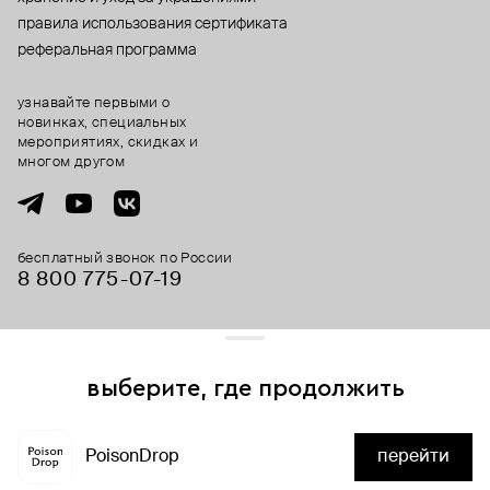
правила использования сертификата
реферальная программа
узнавайте первыми о
новинках, специальных
мероприятиях, скидках и
многом другом
бесплатный звонок по России
8 800 775⁠-07⁠-19
© 2013-2026 ООО «Пойзон Дроп».
все права защищены.
выберите, где продолжить
Для хорошей работы сайта мы используем файлы cookies
и сервисы аналитики. Продолжая его использование,
PoisonDrop
перейти
вы соглашаетесь с нашим
положением об обработке
нет в наличии