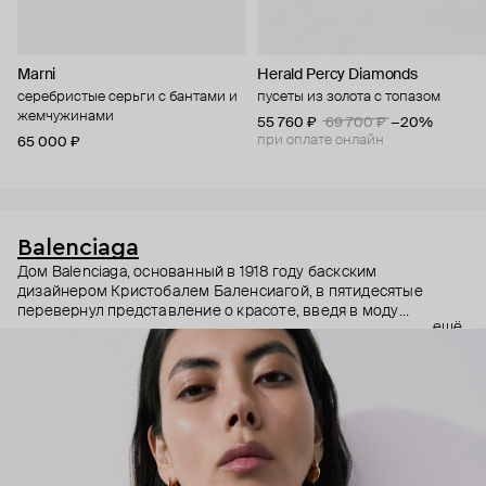
Marni
Herald Percy Diamonds
серебристые серьги с бантами и
пусеты из золота с топазом
жемчужинами
55 760 ₽
69 700 ₽
−20%
при оплате онлайн
65 000 ₽
Balenciaga
Дом Balenciaga, основанный в 1918 году баскским
дизайнером Кристобалем Баленсиагой, в пятидесятые
перевернул представление о красоте, введя в моду
ещё
новаторские силуэты, которые раньше считались
непривлекательными – например, квадратное пальто и
платье-мешочек. «Высокая мода подобна оркестру, и
дирижирует им Баленсиага» – говорил о нем Кристиан Диор.
Когда в 2015 году креативным директором Дома стал Демна
Гвасалия, о Balenciaga снова заговорили как о самом
влиятельном имени в мире моды.