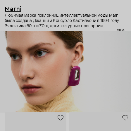
Marni
Любимая марка поклонниц интеллектуальной моды Marni
была создана Джанни и Консуэло Кастильони в 1994 году.
Эклектика 60-х и 70-х, архитектурные пропорции,
ещё
необычный взгляд на простые силуэты и, разумеется,
заметные украшения – Дом Marni уже двадцать лет верен
своему неподражаемому почерку, а коллаборации с
молодыми художниками привносят в него новые штрихи.