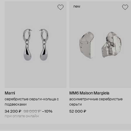
new
Marni
MM6 Maison Margiela
серебристые серьги-кольца с
ассиметричные серебристые
подвесками
серьги
34 200 ₽
38 000 ₽
−10%
52 000 ₽
при оплате онлайн