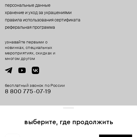
персональные данные
хранение и уход за украшениями
правила использования сертификата
реферальная программа
узнавайте первыми о
новинках, специальных
мероприятиях, скидках и
многом другом
бесплатный звонок по России
8 800 775⁠-07⁠-19
© 2013-2026 ООО «Пойзон Дроп».
все права защищены.
выберите, где продолжить
Для хорошей работы сайта мы используем файлы cookies