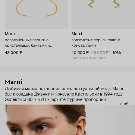
Marni
Marni
позолоченные серьги с
золотистые серьги marni с
кристаллами, бантами и
кристаллами
жемчужинами
43 000 ₽
40 500 ₽
45 000 ₽
−10%
при оплате онлайн
Marni
Любимая марка поклонниц интеллектуальной моды Marni
была создана Джанни и Консуэло Кастильони в 1994 году.
Эклектика 60-х и 70-х, архитектурные пропорции,
ещё
необычный взгляд на простые силуэты и, разумеется,
заметные украшения – Дом Marni уже двадцать лет верен
своему неподражаемому почерку, а коллаборации с
молодыми художниками привносят в него новые штрихи.