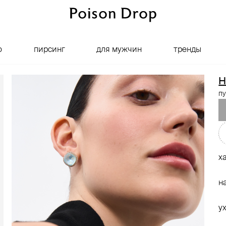
о
пирсинг
для мужчин
тренды
H
п
х
н
у