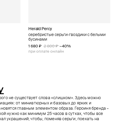
Herald Percy
Herald Percy
Aloud
Herald Percy
сталлами
ве из
серебристые серьги-гвоздики с белыми
серьги-полумесяцы с кристаллами
золотистые фигурные серьги
серьги-сердца с перламутром и
бусинами
кристаллами
5 850 ₽
1 900 ₽
6 500 ₽
−10%
1 680 ₽
5 490 ₽
2 800 ₽
6 100 ₽
−40%
−10%
при оплате онлайн
при оплате онлайн
при оплате онлайн
y
торого не существует слова «слишком». Здесь можно
иациях: от миниатюрных и базовых до ярких и
ановятся главным элементом образа. Героиня бренда –
ой нужно как минимум 25 часов в сутках, чтобы все
ал украшений, чтобы, поменяв серьги, поехать на