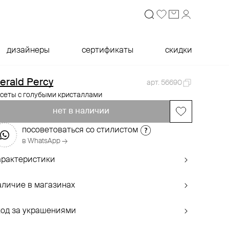
дизайнеры
сертификаты
скидки
erald Percy
арт. 56690
усеты с голубыми кристаллами
нет в наличии
посоветоваться со стилистом
в WhatsApp →
арактеристики
аличие в магазинах
ход за украшениями