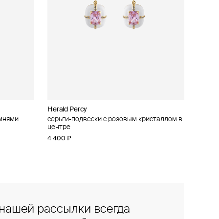
Herald Percy
амнями
и
серьги-подвески с розовым кристаллом в
центре
4 400 ₽
нашей рассылки всегда