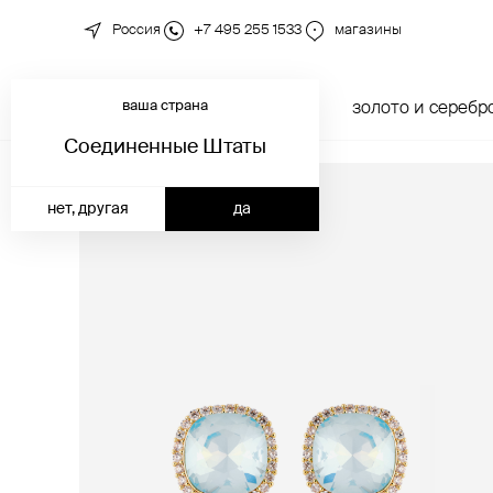
Россия
+7 495 255 1533
магазины
ваша страна
новинки
каталог
золото и серебр
Соединенные Штаты
нет, другая
да