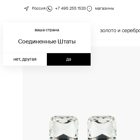
Россия
+7 495 255 1533
магазины
ваша страна
новинки
каталог
золото и серебр
Соединенные Штаты
нет, другая
да