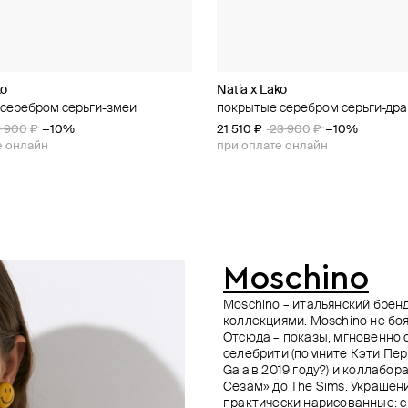
ko
l Studio
dibert
Natia x Lako
Holy Silver
Phenomenal Studio
Swarovski
серебром серьги-змеи
 серьги из серебра kindness
ные серьги с кристаллами и
andy с серебряным покрытием
покрытые серебром серьги-др
пусеты из серебра с кубически
серьги с кристальным жемчугом,
пусеты-цветы ariana grande x sw
ым жемчугом, pearly octagon
лами
цирконием
iceberg
9 900 ₽
−10%
21 510 ₽
19 700 ₽
23 900 ₽
−10%
8 900 ₽
−20%
21 150 ₽
15 120 ₽
23 500 ₽
18 900 ₽
−20%
−10%
е онлайн
при оплате онлайн
е онлайн
при оплате онлайн
при оплате онлайн
Moschino
Moschino – итальянский брен
коллекциями. Moschino не боя
Отсюда – показы, мгновенно
селебрити (помните Кэти Пер
Gala в 2019 году?) и коллаб
Сезам» до The Sims. Украшен
практически нарисованные: с