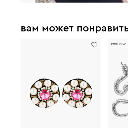
вам может понравит
exclusive
exclusive
exclusive