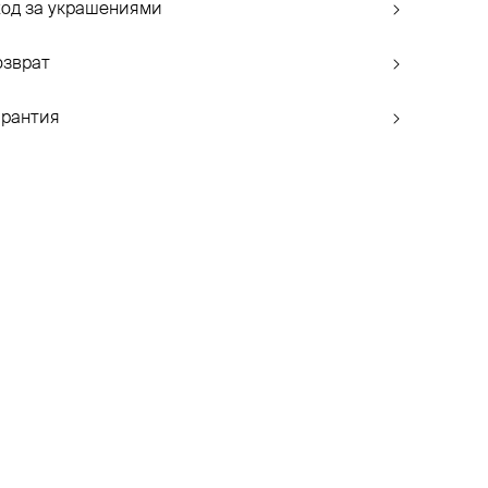
ход за украшениями
озврат
арантия