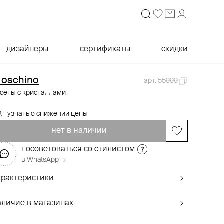
дизайнеры
сертификаты
скидки
oschino
арт. 55999
усеты с кристаллами
узнать о снижении цены
нет в наличии
посоветоваться со стилистом
в WhatsApp →
арактеристики
аличие в магазинах