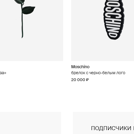
Moschino
Moschino
за»
чные серьги из бусин
брелок с черно-белым лого
брелок с кошельком
20 000 ₽
47 000 ₽
подписчики 