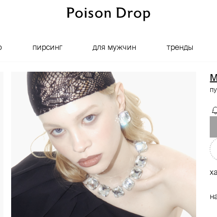
о
пирсинг
для мужчин
тренды
M
п
х
н