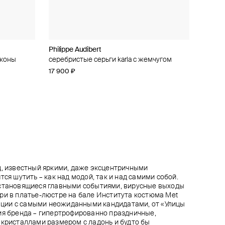
Philippe Audibert
Philippe Audibert
Philippe Audibert
Philippe Audibert
аконы
м
 pearly
arovski
серебристые серьги karla с жемчугом
серебристые клипсы assya
браслет hazel с серебряным покрытием с
браслет solange с серебряным покрытием
кристаллами
и кристаллами swarovski
17 900 ₽
16 470 ₽
18 300 ₽
−10%
23 900 ₽
28 900 ₽
при оплате онлайн
д, известный яркими, даже эксцентричными
тся шутить – как над модой, так и над самими собой.
 становящиеся главными событиями, вирусные выходы
ри в платье-люстре на бале Института костюма Met
орации с самыми неожиданными кандидатами, от «Улицы
ия бренда – гипертрофированно праздничные,
 кристаллами размером с ладонь и будто бы