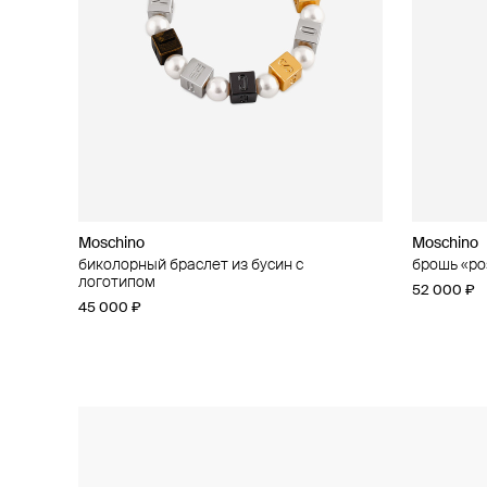
Moschino
Moschino
Moschino
Moschino
биколорный браслет из бусин с
кольцо «сердце»
брошь «ро
асимметри
логотипом
37 000 ₽
52 000 ₽
42 000 ₽
45 000 ₽