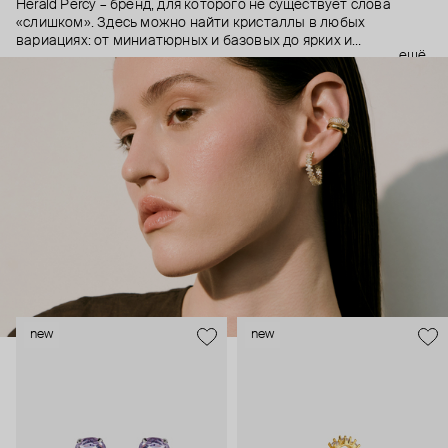
Herald Percy – бренд, для которого не существует слова
«слишком». Здесь можно найти кристаллы в любых
вариациях: от миниатюрных и базовых до ярких и
ещё
массивных, которые сразу становятся главным элементом
образа. Героиня бренда – девушка из мегаполиса, которой
нужно как минимум 25 часов в сутках, чтобы все успеть, и
внушительный арсенал украшений, чтобы, поменяв серьги,
поехать на вечеринку сразу из офиса.
new
new