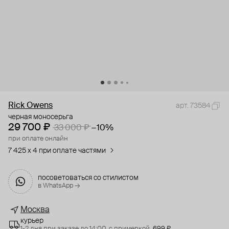
Rick Owens
арт. 73584
черная моносерьга
29 700 ₽
33 000 ₽
−10%
при оплате онлайн
7 425 x 4 при оплате частями
посоветоваться со стилистом
в WhatsApp →
Москва
курьер
1-2 дня при заказе до 14:00,
с примеркой,
699 ₽