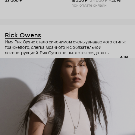
33 000 ₽
19 200 ₽
24 000 ₽
−20%
при оплате онлайн
Rick Owens
Имя Рик Оуэнс стало синонимом очень узнаваемого стиля:
гранжевого, слегка мрачного и с обязательной
деконструкцией. Рик Оуэнс не пытается создавать
ещё
трендовое, но будто бы гнет свою линию. Вещи из дорогих
материалов специально делает сразу потрепанными. Не
обновляет коллекции, а перевыпускает по множеству раз
культовые модели бренда. Из показов делает настоящие
перформансы. И да, за такое отношение бренд полюбили во
всем мире. Rick Owens – для тех, кто ценит концептуальное и
непривычное, а не только конвенционально красивое. В
украшениях бренда этот бунтарский подход повторяется.
Кольца – непривычно большие, с острыми деталями, каффы –
массивные и черненые, браслеты – угловатые и увесистые
даже на вид. Тем, кто готов выдержать всю тяжесть высокой
моды.