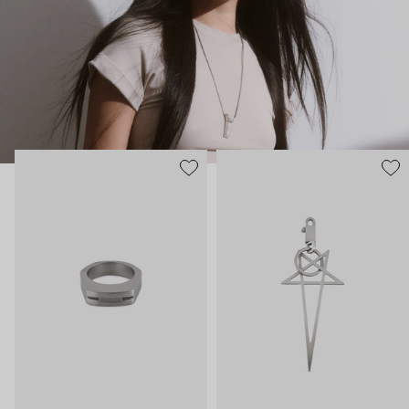
непривычное, а не только конвенционально красивое. В
украшениях бренда этот бунтарский подход повторяется.
Кольца – непривычно большие, с острыми деталями, каффы –
массивные и черненые, браслеты – угловатые и увесистые
даже на вид. Тем, кто готов выдержать всю тяжесть высокой
моды.