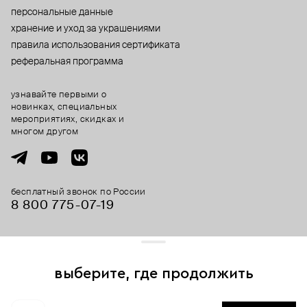
персональные данные
хранение и уход за украшениями
правила использования сертификата
реферальная программа
узнавайте первыми о
новинках, специальных
мероприятиях, скидках и
многом другом
бесплатный звонок по России
8 800 775⁠-07⁠-19
© 2013-2026 ООО «Пойзон Дроп».
все права защищены.
выберите, где продолжить
Для хорошей работы сайта мы используем файлы cookies