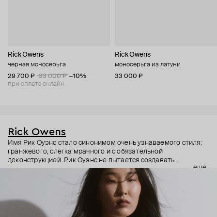
Rick Owens
Rick Owens
черная моносерьга
моносерьга из латуни
29 700 ₽
33 000 ₽
−10%
33 000 ₽
при оплате онлайн
Rick Owens
Имя Рик Оуэнс стало синонимом очень узнаваемого стиля:
гранжевого, слегка мрачного и с обязательной
деконструкцией. Рик Оуэнс не пытается создавать
ещё
трендовое, но будто бы гнет свою линию. Вещи из дорогих
материалов специально делает сразу потрепанными. Не
обновляет коллекции, а перевыпускает по множеству раз
культовые модели бренда. Из показов делает настоящие
перформансы. И да, за такое отношение бренд полюбили во
всем мире. Rick Owens – для тех, кто ценит концептуальное и