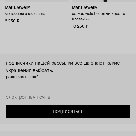
Maru Jewelry
Maru Jewelry
моносерьга red drama
сотуар «juliet черный крест с
цветами»
6 250 ₽
10 250 ₽
подписчики нашей рассылки всегда знают, какие
украшения выбрать.
рассказать как?
подписаться