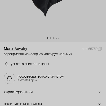
Maru Jewelry
арт. 65759
серебристая моносерьга «антурум черный»
узнать о снижении цены
посоветоваться со стилистом
в WhatsApp →
характеристики
наличие в магазинах