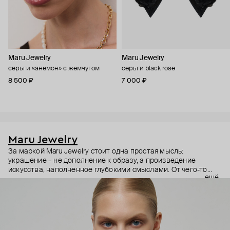
Maru Jewelry
Maru Jewelry
серьги «анемон» с жемчугом
серьги black rose
8 500 ₽
7 000 ₽
Maru Jewelry
За маркой Maru Jewelry стоит одна простая мысль:
украшение – не дополнение к образу, а произведение
искусства, наполненное глубокими смыслами. От чего-то
ещё
очень личного – любви к своему телу – до масштабного –
открытости миру и другим культурам. Основательница
бренда Мария Калемагина не ограничивает себя в выборе
источников вдохновения. Линии женской фигуры,
магические символы и целые направления в искусстве – все
это находит отражение в коллекциях Maru Jewelry.