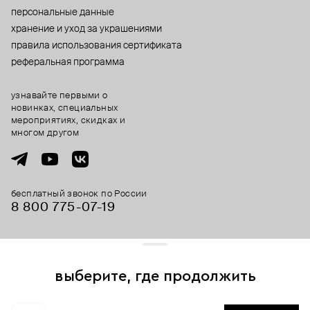
персональные данные
хранение и уход за украшениями
правила использования сертификата
реферальная программа
узнавайте первыми о
новинках, специальных
мероприятиях, скидках и
многом другом
бесплатный звонок по России
8 800 775⁠-07⁠-19
© 2013-2026 ООО «Пойзон Дроп».
все права защищены.
выберите, где продолжить
Для хорошей работы сайта мы используем файлы cookies