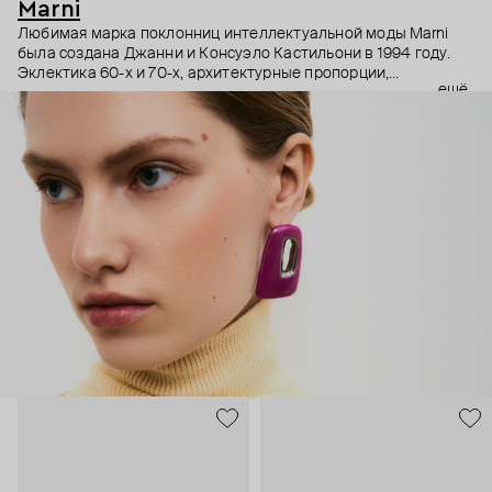
Marni
Любимая марка поклонниц интеллектуальной моды Marni
была создана Джанни и Консуэло Кастильони в 1994 году.
Эклектика 60-х и 70-х, архитектурные пропорции,
ещё
необычный взгляд на простые силуэты и, разумеется,
заметные украшения – Дом Marni уже двадцать лет верен
своему неподражаемому почерку, а коллаборации с
молодыми художниками привносят в него новые штрихи.