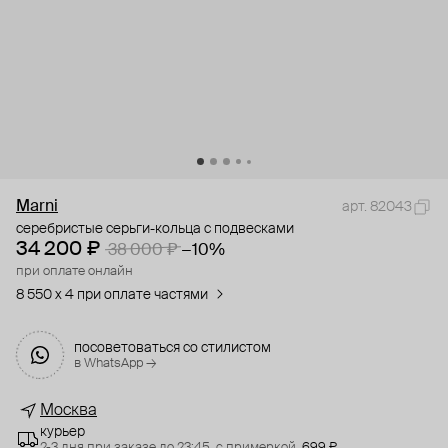
Marni
арт. 82043
серебристые серьги-кольца с подвесками
34 200 ₽
38 000 ₽
−10%
при оплате онлайн
8 550 x 4 при оплате частями
посоветоваться со стилистом
в WhatsApp →
Москва
курьер
2-3 дня при заказе до 23:45,
с примеркой,
699 ₽