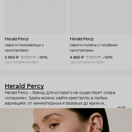
Herald Percy
Herald Percy
серьги-полумесяцы с
серьги-пусеты с голубыми
кристаллами
кристаллами
5 850 ₽
6 500 ₽
−10%
4 860 ₽
5 400 ₽
−10%
при оплате онлайн
при оплате онлайн
Herald Percy
Herald Percy – бренд, для которого не существует слова
«слишком». Здесь можно найти кристаллы в любых
вариациях: от миниатюрных и базовых до ярких и
ещё
массивных, которые сразу становятся главным элементом
образа. Героиня бренда – девушка из мегаполиса, которой
нужно как минимум 25 часов в сутках, чтобы все успеть, и
внушительный арсенал украшений, чтобы, поменяв серьги,
поехать на вечеринку сразу из офиса.