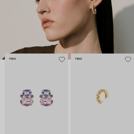
new
new