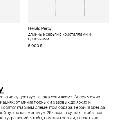
Herald Percy
Herald Percy
Herald Percy
Herald Percy
луна»
длинные серьги с кристаллами и
серебристые серьги с кристаллами в
серебристые серьги-звенья с
серебристые асимметричные серьги с
цепочками
форме сердец
кристаллами
ключом и замком
5 000 ₽
5 400 ₽
2 220 ₽
4 860 ₽
3 700 ₽
5 400 ₽
−40%
−10%
при оплате онлайн
при оплате онлайн
y
торого не существует слова «слишком». Здесь можно
иациях: от миниатюрных и базовых до ярких и
ановятся главным элементом образа. Героиня бренда –
ой нужно как минимум 25 часов в сутках, чтобы все
ал украшений, чтобы, поменяв серьги, поехать на