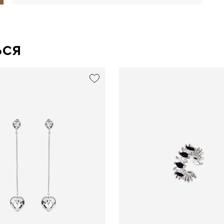
ься
new