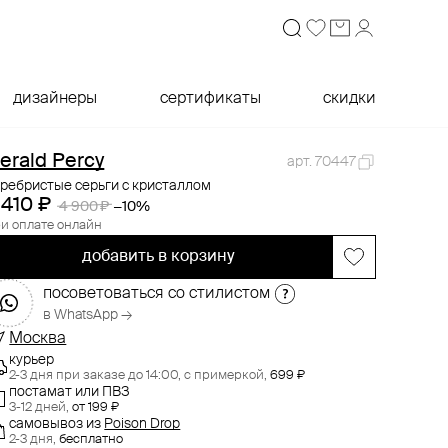
дизайнеры
сертификаты
скидки
erald Percy
арт. 70447
ребристые серьги с кристаллом
 410 ₽
4 900 ₽
−10%
и оплате онлайн
добавить в корзину
посоветоваться со стилистом
в WhatsApp →
Москва
курьер
2-3 дня при заказе до 14:00,
с примеркой,
699 ₽
постамат или ПВЗ
3-12 дней,
от 199 ₽
самовывоз
из
Poison Drop
2-3 дня,
бесплатно