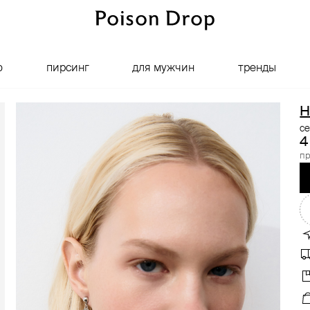
о
пирсинг
для мужчин
тренды
H
се
4
пр