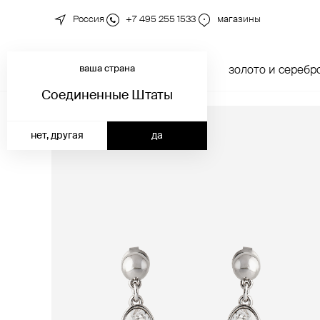
Россия
+7 495 255 1533
магазины
ваша страна
новинки
каталог
золото и серебр
Соединенные Штаты
нет, другая
да