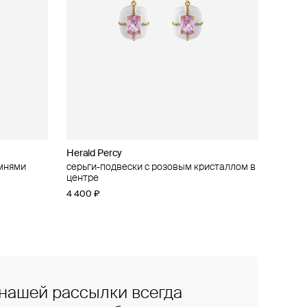
Herald Percy
амнями
серьги-подвески с розовым кристаллом в
центре
4 400 ₽
нашей рассылки всегда