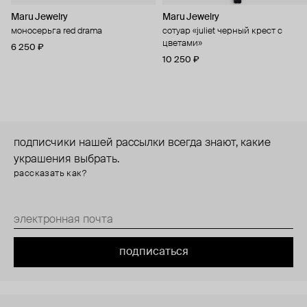
Maru Jewelry
Maru Jewelry
моносерьга red drama
сотуар «juliet черный крест с
цветами»
6 250 ₽
10 250 ₽
подписчики нашей рассылки всегда знают, какие
украшения выбрать.
рассказать как?
подписаться