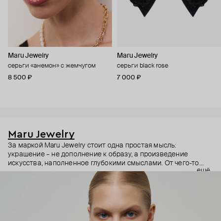
Maru Jewelry
Maru Jewelry
серьги «анемон» с жемчугом
серьги black rose
8 500 ₽
7 000 ₽
Maru Jewelry
За маркой Maru Jewelry стоит одна простая мысль:
украшение – не дополнение к образу, а произведение
искусства, наполненное глубокими смыслами. От чего-то
ещё
очень личного – любви к своему телу – до масштабного –
открытости миру и другим культурам. Основательница
бренда Мария Калемагина не ограничивает себя в выборе
источников вдохновения. Линии женской фигуры,
магические символы и целые направления в искусстве – все
это находит отражение в коллекциях Maru Jewelry.