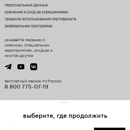
персональные данные
хранение и уход за украшениями
правила использования сертификата
реферальная программа
узнавайте первыми о
новинках, специальных
мероприятиях, скидках и
многом другом
бесплатный звонок по России
8 800 775⁠-07⁠-19
© 2013-2026 ООО «Пойзон Дроп».
все права защищены.
выберите, где продолжить
Для хорошей работы сайта мы используем файлы cookies