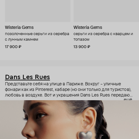
Wisteria Gems
Wisteria Gems
позолоченные серьги из серебра
серьги из серебра с кварцем и
с лунным камнем
топазом
17 900 ₽
13 900 ₽
Dans Les Rues
Представьте себя на улице в Париже. Вокруг – уличные
фонари как из Pinterest, кабаре (но они только для туристов),
любовь в воздухе. Вот и украшения Dans Les Rues передают
ещё
романтичное настроение парижских улочек и бульваров.
Дизайнеры бренда Джорджио Чикконе и Мартини Манчини
запечатлели свои воспоминания о городе любви в нежных,
но акцентных украшениях с камнями и кристаллами.
Яркие, как Монмартр. Сверкающие, как огни на Эйфелевой
башне. Полные любви, как парижане при виде свежего