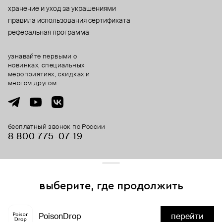
хранение и уход за украшениями
правила использования сертификата
реферальная программа
узнавайте первыми о
новинках, специальных
мероприятиях, скидках и
многом другом
бесплатный звонок по России
8 800 775⁠-07⁠-19
© 2013-2026 ООО «Пойзон Дроп».
все права защищены.
выберите, где продолжить
Для хорошей работы сайта мы используем файлы cookies
и сервисы аналитики. Продолжая его использование,
PoisonDrop
перейти