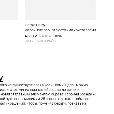
Herald Percy
Herald Percy
Herald Percy
Herald Percy
лами
лами
маленькие серьги с острыми кристаллами
серебристые серьги с квадратными
золотистые пусеты с кристаллами
серебристые серьги-дорожки с
кристаллами
кристаллами в форме звезд
4 860 ₽
5 490 ₽
5 400 ₽
6 100 ₽
−10%
−10%
5 850 ₽
4 320 ₽
6 500 ₽
5 400 ₽
−10%
−20%
при оплате онлайн
при оплате онлайн
при оплате онлайн
при оплате онлайн
y
торого не существует слова «слишком». Здесь можно
иациях: от миниатюрных и базовых до ярких и
ановятся главным элементом образа. Героиня бренда –
ой нужно как минимум 25 часов в сутках, чтобы все
ал украшений, чтобы, поменяв серьги, поехать на