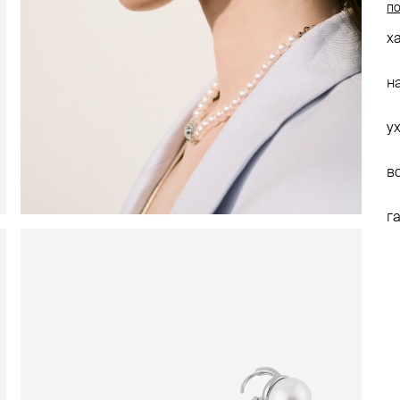
по
х
н
у
в
г