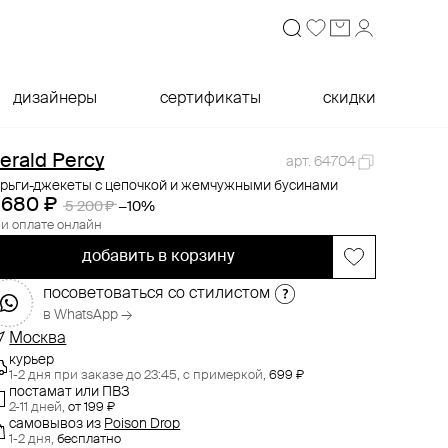
дизайнеры
сертификаты
скидки
erald Percy
арт. 64704
ерьги-джекеты с цепочкой и жемчужными бусинами
 680 ₽
5 200 ₽
−10%
и оплате онлайн
добавить в корзину
посоветоваться со стилистом
в WhatsApp →
Москва
курьер
1-2 дня при заказе до 23:45,
с примеркой,
699 ₽
постамат или ПВЗ
2-11 дней,
от 199 ₽
самовывоз
из
Poison Drop
1-2 дня,
бесплатно