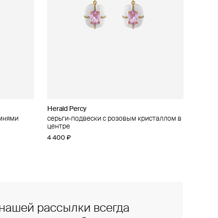
Herald Percy
амнями
серьги-подвески с розовым кристаллом в
центре
4 400 ₽
нашей рассылки всегда