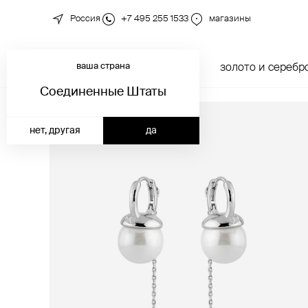
Россия
+7 495 255 1533
магазины
ваша страна
новинки
каталог
золото и серебр
Соединенные Штаты
нет, другая
да