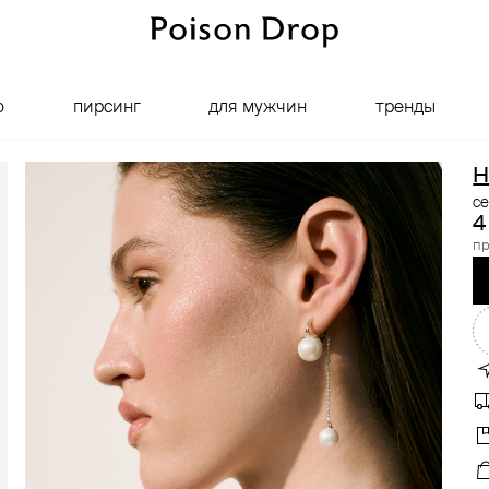
о
пирсинг
для мужчин
тренды
H
с
4
пр