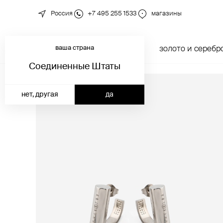
Россия
+7 495 255 1533
магазины
ваша страна
новинки
каталог
золото и серебр
Соединенные Штаты
нет, другая
да