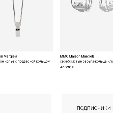
n Margiela
n Margiela
MM6 Maison Margiela
MM6 Maison Margiela
ое колье с подвеской кольцом
 кольцо
серебристые серьги-кольца кл
двойное кольцо
47 000 ₽
40 000 ₽
подписчики 