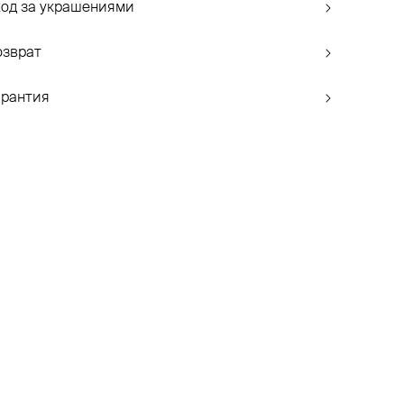
ход за украшениями
озврат
арантия