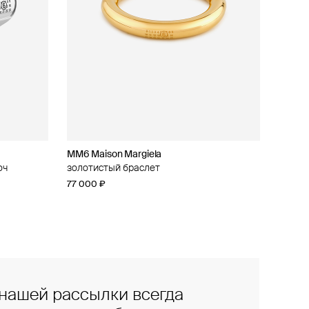
MM6 Maison Margiela
юч
золотистый браслет
77 000 ₽
нашей рассылки всегда