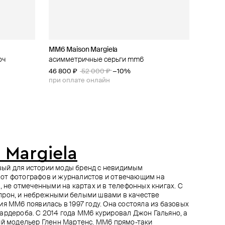
MM6 Maison Margiela
MM6 Maison Margiela
Ann Demeulemeester
Marni
юч
n
асимметричные серьги mm6
серьги mm6 triple logo
асимметричные серьги usva futuristic fine
пусеты-банты из латуни
thorn
46 800 ₽
50 400 ₽
47 000 ₽
52 000 ₽
56 000 ₽
−10%
−10%
40 800 ₽
68 000 ₽
−40%
при оплате онлайн
при оплате онлайн
при оплате онлайн
 Margiela
ковый для истории моды бренд с невидимым
от фотографов и журналистов и отвечающим на
, не отмеченными на картах и в телефонных книгах. С
прон, и небрежными белыми швами в качестве
я MM6 появилась в 1997 году. Она состояла из базовых
ардероба. С 2014 года ММ6 курировал Джон Гальяно, а
ий модельер Гленн Мартенс. MM6 прямо-таки