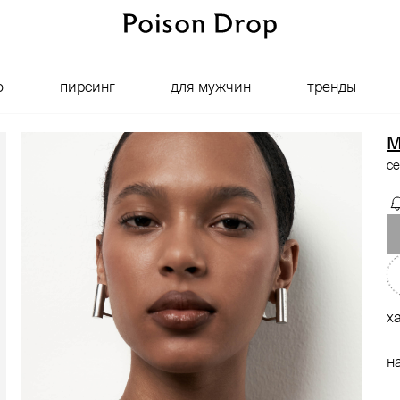
о
пирсинг
для мужчин
тренды
M
се
х
н