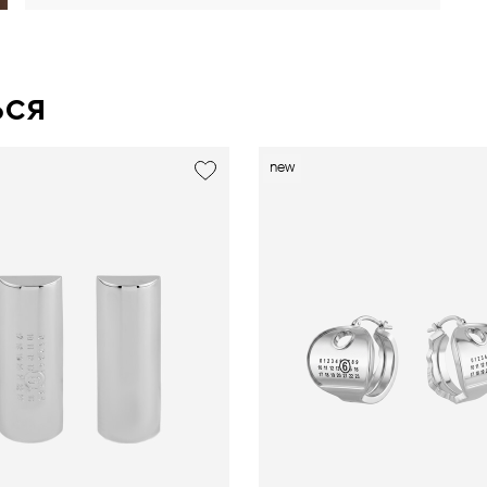
ься
new