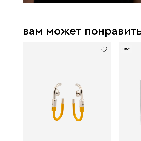
вам может понравит
new
new
new
exclusive