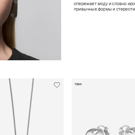
опережает моду и словно ир
привычные формы и стереоти
new
new