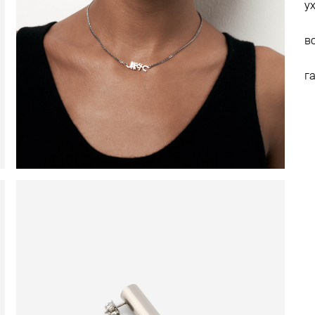
у
в
г