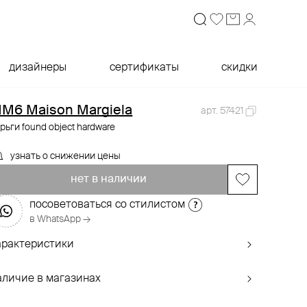
дизайнеры
сертификаты
скидки
M6 Maison Margiela
арт. 57421
рьги found object hardware
узнать о снижении цены
нет в наличии
посоветоваться со стилистом
в WhatsApp →
арактеристики
аличие в магазинах