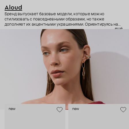
Aloud
Бренд выпускает базовые модели, которые можно
стилизовать с повседневными образами, но также
дополняет их акцентными украшениями. Ориентируясь на
ещё
долгосрочные тренды, вдохновляясь культурой, искусством и
людьми, Aloud показывает коллекции несколько раз в год. А
в названии бренда зашифрован призыв слушать внутренний
голос и транслировать его через украшения.
new
new