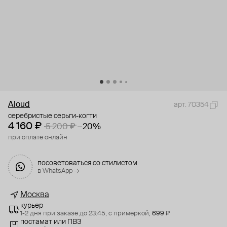
Aloud
арт. 70354
серебристые серьги-когти
4 160 ₽
5 200 ₽
−20%
при оплате онлайн
посоветоваться со стилистом
в WhatsApp →
Москва
курьер
1-2 дня при заказе до 23:45,
с примеркой,
699 ₽
постамат или ПВЗ