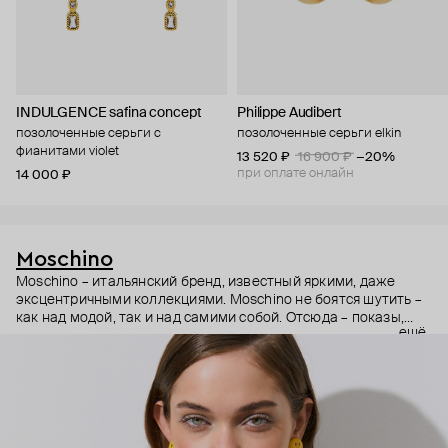
INDULGENCE safina concept
Philippe Audibert
позолоченные серьги с
позолоченные серьги elkin
фианитами violet
13 520 ₽
16 900 ₽
−20%
при оплате онлайн
14 000 ₽
Moschino
Moschino – итальянский бренд, известный яркими, даже
эксцентричными коллекциями. Moschino не боятся шутить –
как над модой, так и над самими собой. Отсюда – показы,
ещё
мгновенно становящиеся главными событиями, вирусные
выходы селебрити (помните Кэти Перри в платье-люстре на
бале Института костюма Met Gala в 2019 году?) и
коллаборации с самыми неожиданными кандидатами, от
«Улицы Сезам» до The Sims. Украшения бренда –
гипертрофированно праздничные, практически
нарисованные: с кристаллами размером с ладонь и будто бы