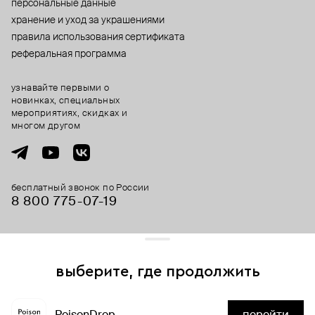
персональные данные
хранение и уход за украшениями
правила использования сертификата
реферальная программа
узнавайте первыми о
новинках, специальных
мероприятиях, скидках и
многом другом
бесплатный звонок по России
8 800 775⁠-07⁠-19
© 2013-2026 ООО «Пойзон Дроп».
все права защищены.
выберите, где продолжить
Для хорошей работы сайта мы используем файлы cookies
и сервисы аналитики. Продолжая его использование,