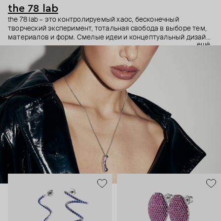
the 78 lab
the 78 lab – это контролируемый хаос, бесконечный
творческий эксперимент, тотальная свобода в выборе тем,
материалов и форм. Смелые идеи и концептуальный дизайн
ещё
the 78 lab вызывают вопросы: как? зачем? где найти?
Последняя коллекция the 78 lab – погружение в мир из
романов Виктора Пелевина, в котором люди размножаются
с помощью нейрострапонов, а мозг живет отдельно от тела.
Украшения – находки, добытые в этом путешествии.