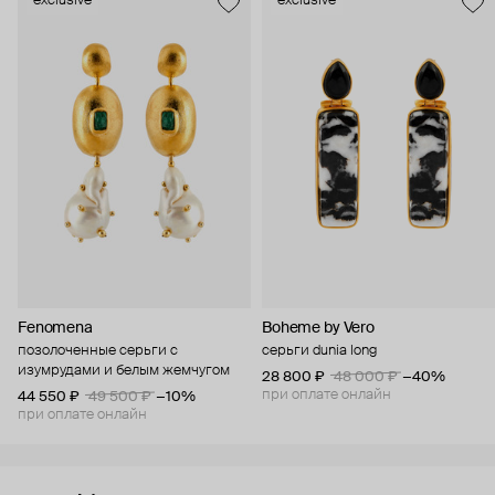
exclusive
exclusive
Fenomena
Boheme by Vero
позолоченные серьги с
серьги dunia long
изумрудами и белым жемчугом
28 800 ₽
48 000 ₽
−40%
при оплате онлайн
44 550 ₽
49 500 ₽
−10%
при оплате онлайн