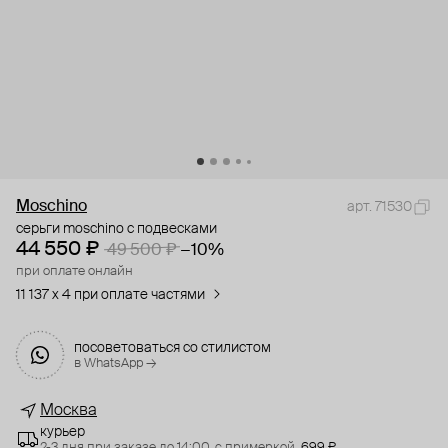
Moschino
арт. 71530
серьги moschino с подвесками
44 550 ₽
49 500 ₽
−10%
при оплате онлайн
11 137 x 4 при оплате частями
посоветоваться со стилистом
в WhatsApp →
Москва
курьер
2-3 дня при заказе до 14:00,
с примеркой,
699 ₽