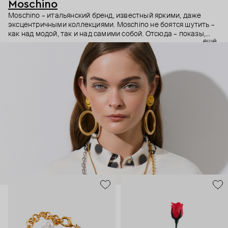
Moschino
Moschino – итальянский бренд, известный яркими, даже
эксцентричными коллекциями. Moschino не боятся шутить –
как над модой, так и над самими собой. Отсюда – показы,
ещё
мгновенно становящиеся главными событиями, вирусные
выходы селебрити (помните Кэти Перри в платье-люстре на
бале Института костюма Met Gala в 2019 году?) и
коллаборации с самыми неожиданными кандидатами, от
«Улицы Сезам» до The Sims. Украшения бренда –
гипертрофированно праздничные, практически
нарисованные: с кристаллами размером с ладонь и будто бы
расплавленными сердцами.