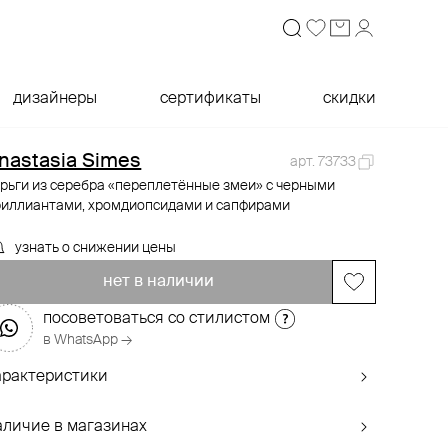
дизайнеры
сертификаты
скидки
nastasia Simes
арт. 73733
рьги из серебра «переплетённые змеи» с черными
риллиантами, хромдиопсидами и сапфирами
узнать о снижении цены
нет в наличии
посоветоваться со стилистом
в WhatsApp →
арактеристики
аличие в магазинах