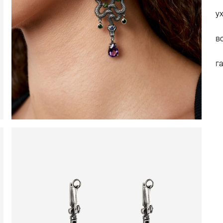
у
в
г