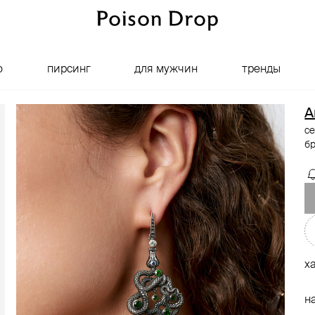
о
пирсинг
для мужчин
тренды
A
се
б
х
н