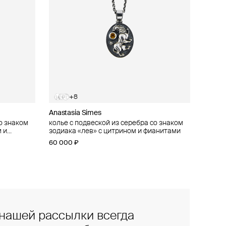
+8
Anastasia Simes
о знаком
о знаком
колье с подвеской из серебра со знаком
 и
 фианитами
зодиака «лев» с цитрином и фианитами
60 000 ₽
нашей рассылки всегда