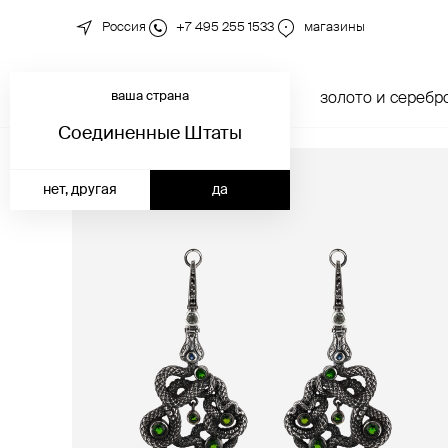
Россия
+7 495 255 1533
магазины
ваша страна
новинки
каталог
золото и серебр
Соединенные Штаты
нет, другая
да