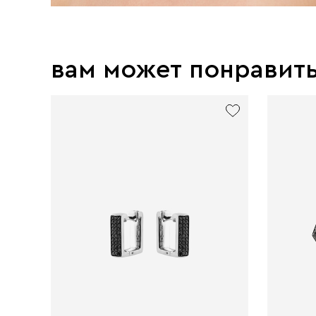
вам может понравит
exclusive
new
excl