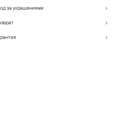
ход за украшениями
озврат
арантия