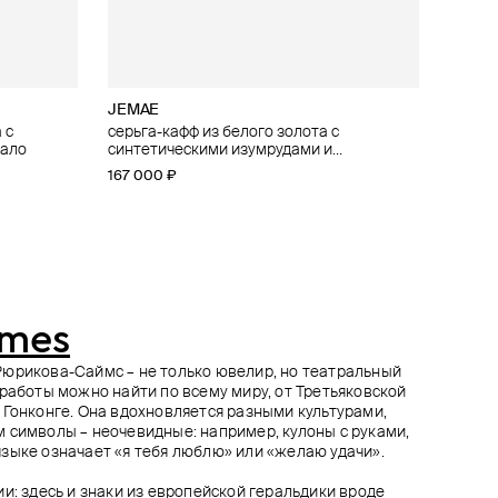
JEMAE
Herald Percy Diamonds
SHKONDA
SHKONDA
 с
ллиантами
авеющей
серьга-кафф из белого золота с
серьги из белого золота с изумрудами
монопусета «готика» из нержавеющей
монопусета «готика» из стали с черным
гало
ристаллом
синтетическими изумрудами и
стали с зеленым круглым кристаллом
круглым кристаллом
247 212 ₽
274 680 ₽
−10%
лабораторно выращенными
167 000 ₽
3 500 ₽
3 500 ₽
при оплате онлайн
бриллиантами
imes
Рюрикова-Саймс – не только ювелир, но театральный
 работы можно найти по всему миру, от Третьяковской
 Гонконге. Она вдохновляется разными культурами,
 символы – неочевидные: например, кулоны с руками,
зыке означает «я тебя люблю» или «желаю удачи».
и: здесь и знаки из европейской геральдики вроде