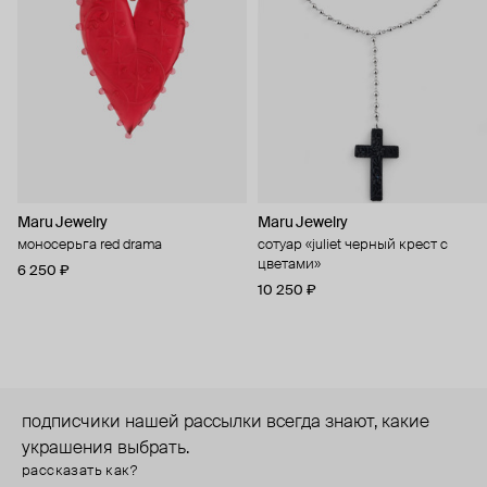
Maru Jewelry
Maru Jewelry
моносерьга red drama
сотуар «juliet черный крест с
цветами»
6 250 ₽
10 250 ₽
подписчики нашей рассылки всегда знают, какие
украшения выбрать.
рассказать как?