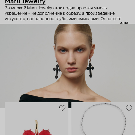
Maru Jewelry
За маркой Maru Jewelry стоит одна простая мысль:
украшение – не дополнение к образу, а произведение
искусства, наполненное глубокими смыслами. От чего-то
ещё
очень личного – любви к своему телу – до масштабного –
открытости миру и другим культурам. Основательница
бренда Мария Калемагина не ограничивает себя в выборе
источников вдохновения. Линии женской фигуры,
магические символы и целые направления в искусстве – все
это находит отражение в коллекциях Maru Jewelry.
Украшения Maru Jewelry для тех, кто тоже считает, что арт-
объектам место не только в музеях.