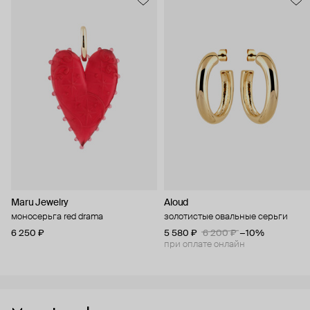
Maru Jewelry
Aloud
моносерьга red drama
золотистые овальные серьги
6 250 ₽
5 580 ₽
6 200 ₽
−10%
при оплате онлайн