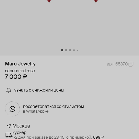
Maru Jewelry
арт. 65370
серьги red rose
7 000 ₽
узнать о снижении цены
посоветоваться со стилистом
в WhatsApp →
Москва
курьер
1-2 дня при заказе до 23:45,
с примеркой,
699 ₽