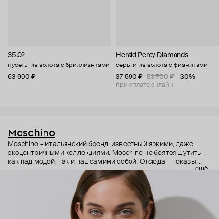
35.02
Herald Percy Diamonds
пусеты из золота с бриллиантами
серьги из золота с фианитами
63 900 ₽
37 590 ₽
53 700 ₽
−30%
при оплате онлайн
Moschino
Moschino – итальянский бренд, известный яркими, даже
эксцентричными коллекциями. Moschino не боятся шутить –
как над модой, так и над самими собой. Отсюда – показы,
ещё
мгновенно становящиеся главными событиями, вирусные
выходы селебрити (помните Кэти Перри в платье-люстре на
бале Института костюма Met Gala в 2019 году?) и
коллаборации с самыми неожиданными кандидатами, от
«Улицы Сезам» до The Sims. Украшения бренда –
гипертрофированно праздничные, практически