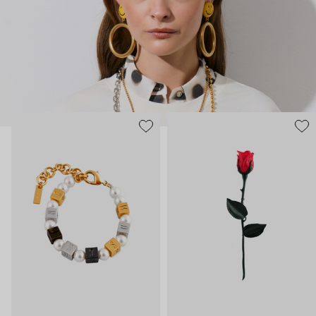
нарисованные: с кристаллами размером с ладонь и будто бы
расплавленными сердцами.