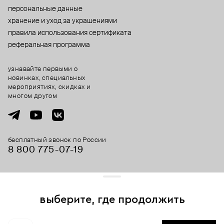
персональные данные
хранение и уход за украшениями
правила использования сертификата
реферальная программа
узнавайте первыми о
новинках, специальных
мероприятиях, скидках и
многом другом
бесплатный звонок по России
8 800 775⁠-07⁠-19
© 2013-2026 ООО «Пойзон Дроп».
все права защищены.
выберите, где продолжить
Для хорошей работы сайта мы используем файлы cookies