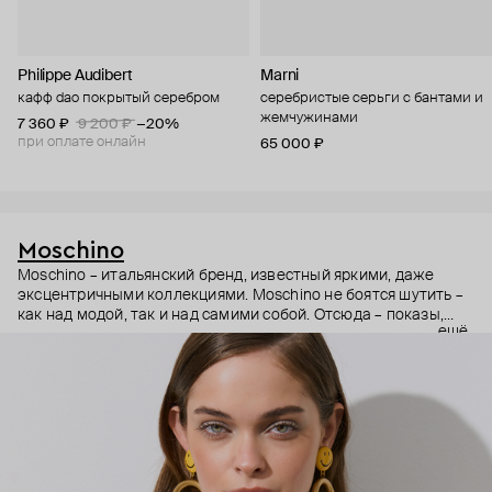
Philippe Audibert
Marni
кафф dao покрытый серебром
серебристые серьги с бантами и
жемчужинами
7 360 ₽
9 200 ₽
−20%
при оплате онлайн
65 000 ₽
Moschino
Moschino – итальянский бренд, известный яркими, даже
эксцентричными коллекциями. Moschino не боятся шутить –
как над модой, так и над самими собой. Отсюда – показы,
ещё
мгновенно становящиеся главными событиями, вирусные
выходы селебрити (помните Кэти Перри в платье-люстре на
бале Института костюма Met Gala в 2019 году?) и
коллаборации с самыми неожиданными кандидатами, от
«Улицы Сезам» до The Sims. Украшения бренда –
гипертрофированно праздничные, практически
нарисованные: с кристаллами размером с ладонь и будто бы
расплавленными сердцами.