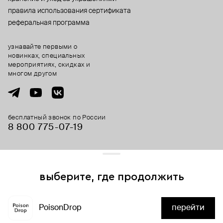
правила использования сертификата
реферальная программа
узнавайте первыми о
новинках, специальных
мероприятиях, скидках и
многом другом
бесплатный звонок по России
8 800 775⁠-07⁠-19
© 2013-2026 ООО «Пойзон Дроп».
все права защищены.
выберите, где продолжить
Для хорошей работы сайта мы используем файлы cookies
и сервисы аналитики. Продолжая его использование,
PoisonDrop
перейти
вы соглашаетесь с нашим
положением об обработке
нет в наличии