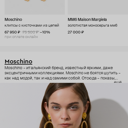
Moschino
MM6 Maison Margiela
клипсы с кисточками из цепей
золотистая моносерьга мм6
67 950 ₽
75 500 ₽
−10%
27 000 ₽
при оплате онлайн
Moschino
Moschino – итальянский бренд, известный яркими, даже
эксцентричными коллекциями. Moschino не боятся шутить –
как над модой, так и над самими собой. Отсюда – показы,
ещё
мгновенно становящиеся главными событиями, вирусные
выходы селебрити (помните Кэти Перри в платье-люстре на
бале Института костюма Met Gala в 2019 году?) и
коллаборации с самыми неожиданными кандидатами, от
«Улицы Сезам» до The Sims. Украшения бренда –
гипертрофированно праздничные, практически
нарисованные: с кристаллами размером с ладонь и будто бы
расплавленными сердцами.