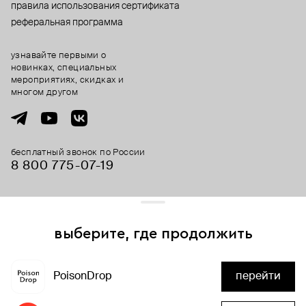
правила использования сертификата
реферальная программа
узнавайте первыми о
новинках, специальных
мероприятиях, скидках и
многом другом
бесплатный звонок по России
8 800 775⁠-07⁠-19
© 2013-2026 ООО «Пойзон Дроп».
все права защищены.
выберите, где продолжить
Для хорошей работы сайта мы используем файлы cookies
и сервисы аналитики. Продолжая его использование,
PoisonDrop
перейти
вы соглашаетесь с нашим
положением об обработке
нет в наличии
персональных данных